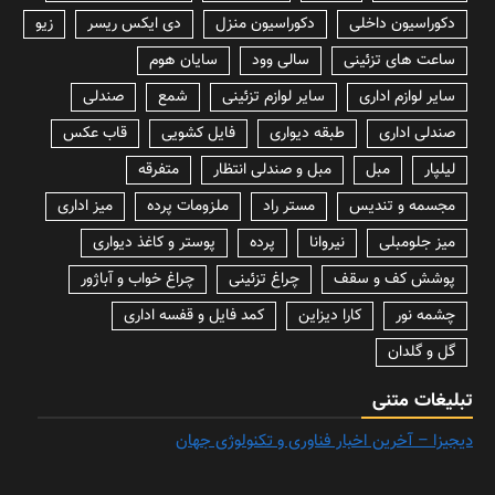
دکوراسیون داخلی
دکوراسیون منزل
دی ایکس ریسر
زیو
ساعت های تزئینی
سالی وود
سایان هوم
سایر لوازم اداری
سایر لوازم تزئینی
شمع
صندلی
صندلی اداری
طبقه دیواری
فایل کشویی
قاب عکس
لیلپار
مبل
مبل و صندلی انتظار
متفرقه
مجسمه و تندیس
مستر راد
ملزومات پرده
میز اداری
میز جلومبلی
نیروانا
پرده
پوستر و کاغذ دیواری
پوشش کف و سقف
چراغ تزئینی
چراغ خواب و آباژور
چشمه نور
کارا دیزاین
کمد فایل و قفسه اداری
گل و گلدان
تبلیغات متنی
دیجیزا – آخرین اخبار فناوری و تکنولوژی جهان