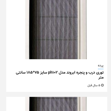
پرده
توری درب و پنجره ابروند مدل ph102 سایز ۷۵*۱۸۵ سانتی
متر
5 سال قبل