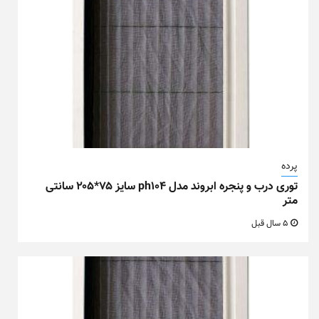
پرده
توری درب و پنجره ابروند مدل ph104 سایز ۷۵*۲۰۵ سانتی
متر
5 سال قبل