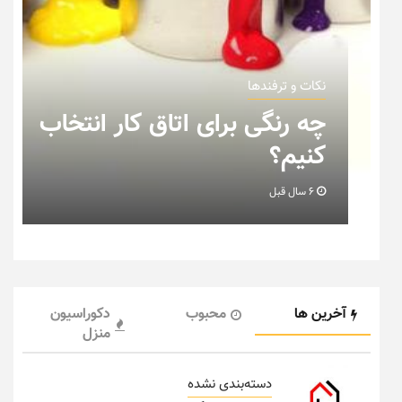
نکات و ترفندها
ر انتخاب
نکاتی که باید به هنگام چی
خانه عروس بدانیم + تصوی
6 سال قبل
آخرین ها
محبوب
دکوراسیون
منزل
دسته‌بندی نشده