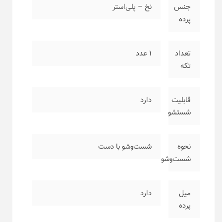
جنس
نخ – پلی‌استر
پرده
تعداد
۱ عدد
تکه
قابلیت
دارد
شستشو
نحوه
شست‌وشو با دست
شست‌وشو
میل
دارد
پرده