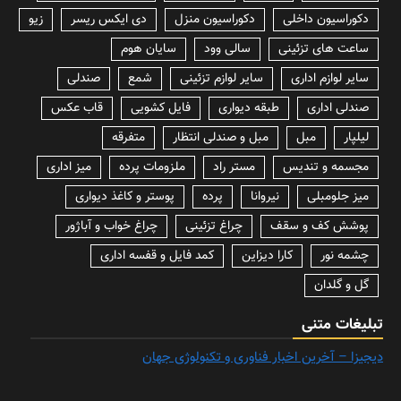
دکوراسیون داخلی
دکوراسیون منزل
دی ایکس ریسر
زیو
ساعت های تزئینی
سالی وود
سایان هوم
سایر لوازم اداری
سایر لوازم تزئینی
شمع
صندلی
صندلی اداری
طبقه دیواری
فایل کشویی
قاب عکس
لیلپار
مبل
مبل و صندلی انتظار
متفرقه
مجسمه و تندیس
مستر راد
ملزومات پرده
میز اداری
میز جلومبلی
نیروانا
پرده
پوستر و کاغذ دیواری
پوشش کف و سقف
چراغ تزئینی
چراغ خواب و آباژور
چشمه نور
کارا دیزاین
کمد فایل و قفسه اداری
گل و گلدان
تبلیغات متنی
دیجیزا – آخرین اخبار فناوری و تکنولوژی جهان