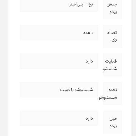
جنس
نخ – پلی‌استر
پرده
تعداد
۱ عدد
تکه
قابلیت
دارد
شستشو
نحوه
شست‌وشو با دست
شست‌وشو
میل
دارد
پرده