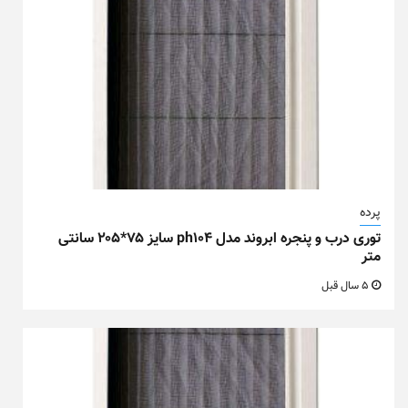
پرده
توری درب و پنجره ابروند مدل ph104 سایز ۷۵*۲۰۵ سانتی
متر
5 سال قبل