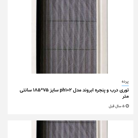
پرده
توری درب و پنجره ابروند مدل ph102 سایز ۷۵*۱۸۵ سانتی
متر
5 سال قبل