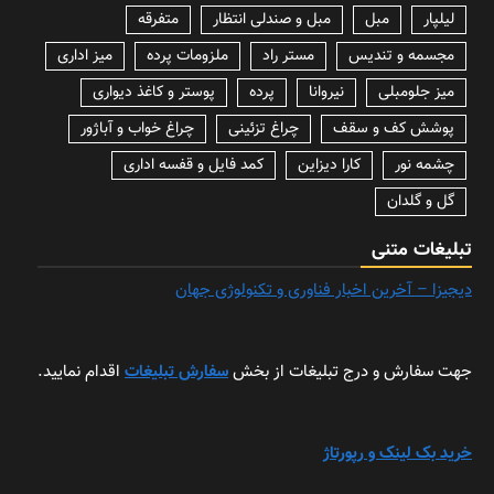
لیلپار
مبل
مبل و صندلی انتظار
متفرقه
مجسمه و تندیس
مستر راد
ملزومات پرده
میز اداری
میز جلومبلی
نیروانا
پرده
پوستر و کاغذ دیواری
پوشش کف و سقف
چراغ تزئینی
چراغ خواب و آباژور
چشمه نور
کارا دیزاین
کمد فایل و قفسه اداری
گل و گلدان
تبلیغات متنی
دیجیزا – آخرین اخبار فناوری و تکنولوژی جهان
جهت سفارش و درج تبلیغات از بخش
سفارش تبلیغات
اقدام نمایید.
خرید بک لینک و رپورتاژ