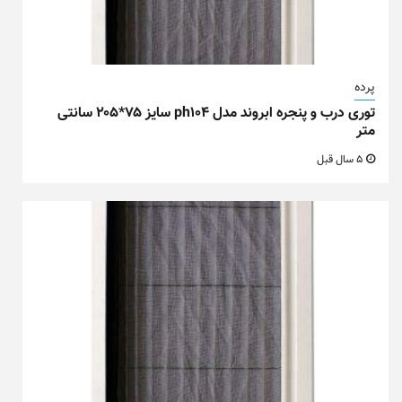
پرده
توری درب و پنجره ابروند مدل ph104 سایز ۷۵*۲۰۵ سانتی
متر
5 سال قبل