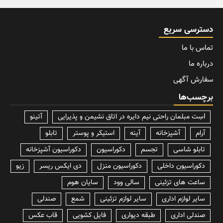
دسترسی سریع
تماس با ما
درباره ما
سفارش آگهی
برچسب‌ها
lسِت مبلمان راحتی نیم دایره در اتاق نشیمن و پذیرایی
آتینو
آرام
آشپزخانه
آینه
استیکر و پوستر
تابلو
تابلو شاسی
تجسم
دکوراسیون
دکوراسیون آشپزخانه
دکوراسیون داخلی
دکوراسیون منزل
دی ایکس ریسر
زیو
ساعت های تزئینی
سالی وود
سایان هوم
سایر لوازم اداری
سایر لوازم تزئینی
شمع
صندلی
صندلی اداری
طبقه دیواری
فایل کشویی
قاب عکس