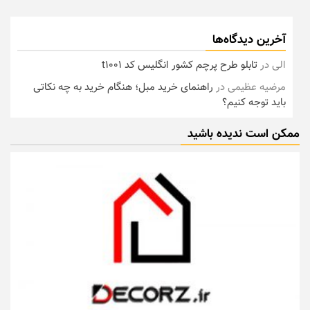
آخرین دیدگاه‌ها
الی
در
تابلو طرح پرچم کشور انگلیس کد t1001
مرضیه عظیمی
در
راهنمای خرید مبل؛ هنگام خرید به چه نکاتی
باید توجه کنیم؟
ممکن است ندیده باشید