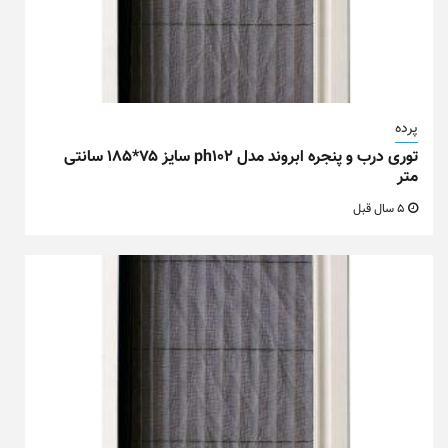
پرده
توری درب و پنجره ابروند مدل ph102 سایز ۷۵*۱۸۵ سانتی
متر
5 سال قبل