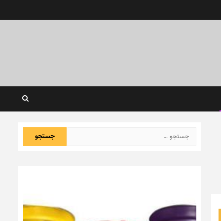
جستجو
برای: