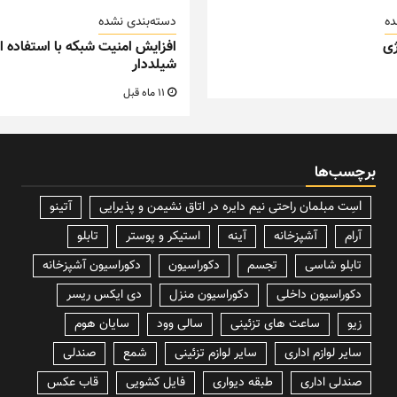
ده
دسته‌بندی نشده
ی
افزایش امنیت شبکه با استفاده از
شیلددار
11 ماه قبل
برچسب‌ها
lسِت مبلمان راحتی نیم دایره در اتاق نشیمن و پذیرایی
آتینو
آرام
آشپزخانه
آینه
استیکر و پوستر
تابلو
تابلو شاسی
تجسم
دکوراسیون
دکوراسیون آشپزخانه
دکوراسیون داخلی
دکوراسیون منزل
دی ایکس ریسر
زیو
ساعت های تزئینی
سالی وود
سایان هوم
سایر لوازم اداری
سایر لوازم تزئینی
شمع
صندلی
صندلی اداری
طبقه دیواری
فایل کشویی
قاب عکس