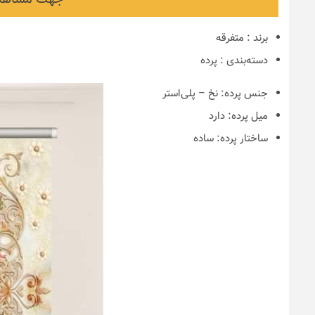
برند
:
متفرقه
دسته‌بندی
:
پرده
جنس پرده:
نخ – پلی‌استر
میل پرده:
دارد
ساختار پرده:
ساده
نکات و ترفندها
دکوراسیون مدر
های ایرانی
6 سال قبل