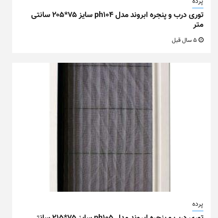
پرده
توری درب و پنجره ابروند مدل ph104 سایز ۷۵*۲۰۵ سانتی
متر
5 سال قبل
پرده