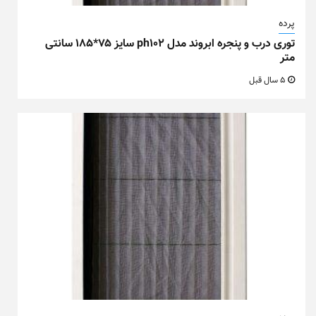
پرده
توری درب و پنجره ابروند مدل ph102 سایز ۷۵*۱۸۵ سانتی
متر
5 سال قبل