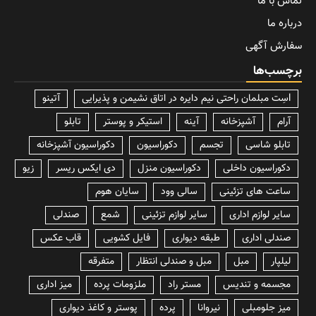
تماس با ما
درباره ما
سفارش آگهی
برچسب‌ها
lسِت مبلمان راحتی نیم دایره در اتاق نشیمن و پذیرایی
آتینو
آرام
آشپزخانه
آینه
استیکر و پوستر
تابلو
تابلو شاسی
تجسم
دکوراسیون
دکوراسیون آشپزخانه
دکوراسیون داخلی
دکوراسیون منزل
دی ایکس ریسر
زیو
ساعت های تزئینی
سالی وود
سایان هوم
سایر لوازم اداری
سایر لوازم تزئینی
شمع
صندلی
صندلی اداری
طبقه دیواری
فایل کشویی
قاب عکس
لیلپار
مبل
مبل و صندلی انتظار
متفرقه
مجسمه و تندیس
مستر راد
ملزومات پرده
میز اداری
میز جلومبلی
نیروانا
پرده
پوستر و کاغذ دیواری