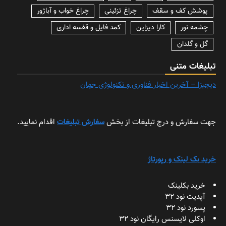
پوشش کف و سقف
چراغ تزئینی
چراغ خواب و آباژور
چشمه نور
کارا دیزاین
کمد فایل و قفسه اداری
گل و گلدان
تبلیغات متنی
دیجیزا – آخرین اخبار فناوری و تکنولوژی جهان
جهت سفارش و درج تبلیغات از بخش
سفارش تبلیغات
اقدام نمایید.
خرید بک لینک و رپورتاژ
خرید بکلینک
آپدیت نود 32
پسورد نود 32
اوکلی لایسنس رایگان نود 32