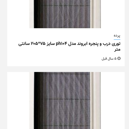
پرده
توری درب و پنجره ابروند مدل ph104 سایز ۷۵*۲۰۵ سانتی
متر
5 سال قبل