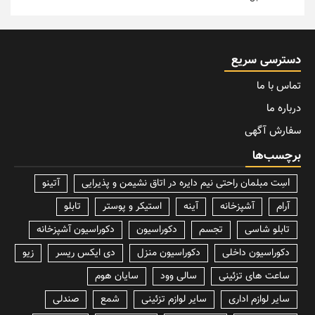
دسترسی سریع
تماس با ما
درباره ما
سفارش آگهی
برچسب‌ها
lسِت مبلمان راحتی نیم دایره در اتاق نشیمن و پذیرایی
آتینو
آرام
آشپزخانه
آینه
استیکر و پوستر
تابلو
تابلو شاسی
تجسم
دکوراسیون
دکوراسیون آشپزخانه
دکوراسیون داخلی
دکوراسیون منزل
دی ایکس ریسر
زیو
ساعت های تزئینی
سالی وود
سایان هوم
سایر لوازم اداری
سایر لوازم تزئینی
شمع
صندلی