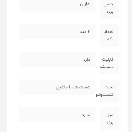
جنس
هازان
پرده
تعداد
۲ عدد
تکه
قابلیت
دارد
شستشو
نحوه
شست‌وشو با ماشین
شست‌وشو
میل
ندارد
پرده