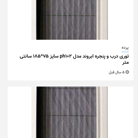
پرده
توری درب و پنجره ابروند مدل ph102 سایز ۷۵*۱۸۵ سانتی
متر
5 سال قبل