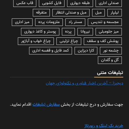
صندلی اداری
طبقه دیواری
فایل کشویی
قاب عکس
لیلپار
مبل
مبل و صندلی انتظار
متفرقه
مجسمه و تندیس
مستر راد
ملزومات پرده
میز اداری
میز جلومبلی
نیروانا
پرده
پوستر و کاغذ دیواری
پوشش کف و سقف
چراغ تزئینی
چراغ خواب و آباژور
چشمه نور
کارا دیزاین
کمد فایل و قفسه اداری
گل و گلدان
تبلیغات متنی
دیجیزا – آخرین اخبار فناوری و تکنولوژی جهان
جهت سفارش و درج تبلیغات از بخش
سفارش تبلیغات
اقدام نمایید.
خرید بک لینک و رپورتاژ