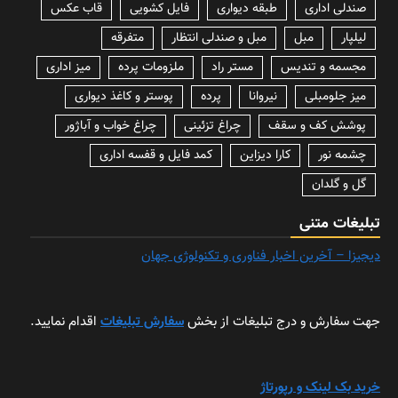
صندلی اداری
طبقه دیواری
فایل کشویی
قاب عکس
لیلپار
مبل
مبل و صندلی انتظار
متفرقه
مجسمه و تندیس
مستر راد
ملزومات پرده
میز اداری
میز جلومبلی
نیروانا
پرده
پوستر و کاغذ دیواری
پوشش کف و سقف
چراغ تزئینی
چراغ خواب و آباژور
چشمه نور
کارا دیزاین
کمد فایل و قفسه اداری
گل و گلدان
تبلیغات متنی
دیجیزا – آخرین اخبار فناوری و تکنولوژی جهان
جهت سفارش و درج تبلیغات از بخش
سفارش تبلیغات
اقدام نمایید.
خرید بک لینک و رپورتاژ