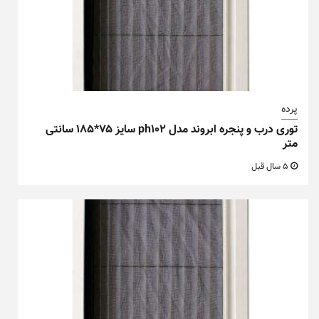
پرده
توری درب و پنجره ابروند مدل ph102 سایز ۷۵*۱۸۵ سانتی
متر
5 سال قبل