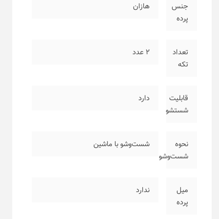
جنس
هازان
پرده
تعداد
۲ عدد
تکه
قابلیت
دارد
شستشو
نحوه
شست‌وشو با ماشین
شست‌وشو
میل
ندارد
پرده