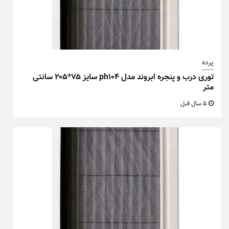
پرده
توری درب و پنجره ابروند مدل ph104 سایز ۷۵*۲۰۵ سانتی
متر
5 سال قبل