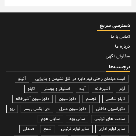
دسترسی سریع
تماس با ما
درباره ما
سفارش آگهی
برچسب‌ها
lسِت مبلمان راحتی نیم دایره در اتاق نشیمن و پذیرایی
آتینو
آرام
آشپزخانه
آینه
استیکر و پوستر
تابلو
تابلو شاسی
تجسم
دکوراسیون
دکوراسیون آشپزخانه
دکوراسیون داخلی
دکوراسیون منزل
دی ایکس ریسر
زیو
ساعت های تزئینی
سالی وود
سایان هوم
سایر لوازم اداری
سایر لوازم تزئینی
شمع
صندلی