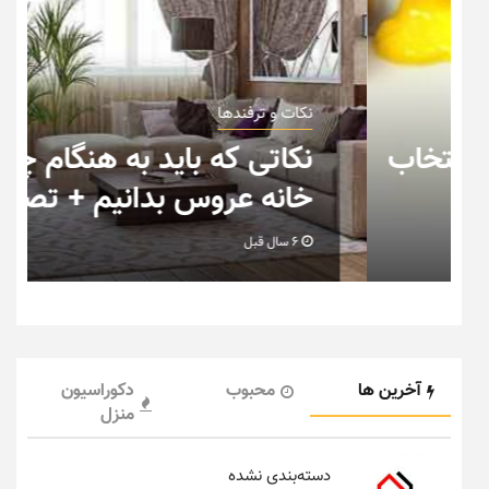
نکات و ترفندها
ب
نکاتی که باید به هنگام چیدمان
خانه عروس بدانیم + تصویر
6 سال قبل
آخرین ها
محبوب
دکوراسیون
منزل
دسته‌بندی نشده