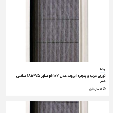
پرده
توری درب و پنجره ابروند مدل ph102 سایز ۷۵*۱۸۵ سانتی
متر
5 سال قبل