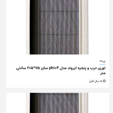
پرده
توری درب و پنجره ابروند مدل ph104 سایز ۷۵*۲۰۵ سانتی
متر
5 سال قبل