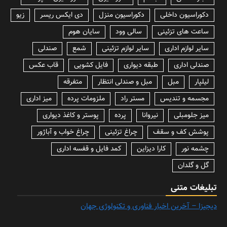
دکوراسیون داخلی
دکوراسیون منزل
دی ایکس ریسر
زیو
ساعت های تزئینی
سالی وود
سایان هوم
سایر لوازم اداری
سایر لوازم تزئینی
شمع
صندلی
صندلی اداری
طبقه دیواری
فایل کشویی
قاب عکس
لیلپار
مبل
مبل و صندلی انتظار
متفرقه
مجسمه و تندیس
مستر راد
ملزومات پرده
میز اداری
میز جلومبلی
نیروانا
پرده
پوستر و کاغذ دیواری
پوشش کف و سقف
چراغ تزئینی
چراغ خواب و آباژور
چشمه نور
کارا دیزاین
کمد فایل و قفسه اداری
گل و گلدان
تبلیغات متنی
دیجیزا – آخرین اخبار فناوری و تکنولوژی جهان