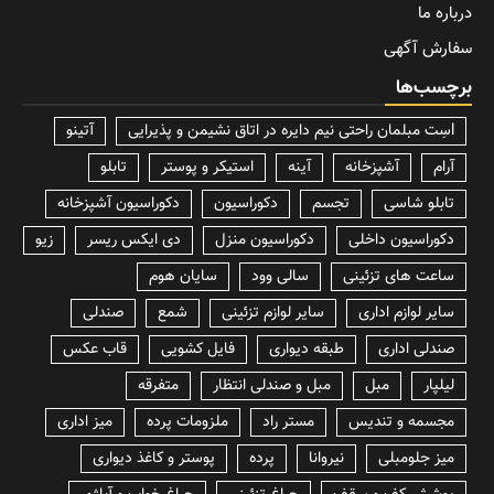
درباره ما
سفارش آگهی
برچسب‌ها
lسِت مبلمان راحتی نیم دایره در اتاق نشیمن و پذیرایی
آتینو
آرام
آشپزخانه
آینه
استیکر و پوستر
تابلو
تابلو شاسی
تجسم
دکوراسیون
دکوراسیون آشپزخانه
دکوراسیون داخلی
دکوراسیون منزل
دی ایکس ریسر
زیو
ساعت های تزئینی
سالی وود
سایان هوم
سایر لوازم اداری
سایر لوازم تزئینی
شمع
صندلی
صندلی اداری
طبقه دیواری
فایل کشویی
قاب عکس
لیلپار
مبل
مبل و صندلی انتظار
متفرقه
مجسمه و تندیس
مستر راد
ملزومات پرده
میز اداری
میز جلومبلی
نیروانا
پرده
پوستر و کاغذ دیواری