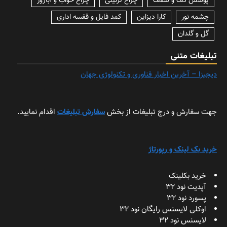
پوشش کف و سقف
چراغ تزئینی
چراغ خواب و آباژور
چشمه نور
کارا دیزاین
کمد فایل و قفسه اداری
گل و گلدان
تبلیغات متنی
دیجیزا – آخرین اخبار فناوری و تکنولوژی جهان
جهت سفارش و درج تبلیغات از بخش
سفارش تبلیغات
اقدام نمایید.
خرید بک لینک و رپورتاژ
خرید بکلینک
آپدیت نود 32
پسورد نود 32
اوکلی لایسنس رایگان نود 32
لایسنس نود 32