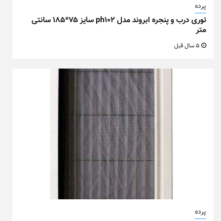
پرده
توری درب و پنجره ابروند مدل ph102 سایز ۷۵*۱۸۵ سانتی
متر
5 سال قبل
پرده