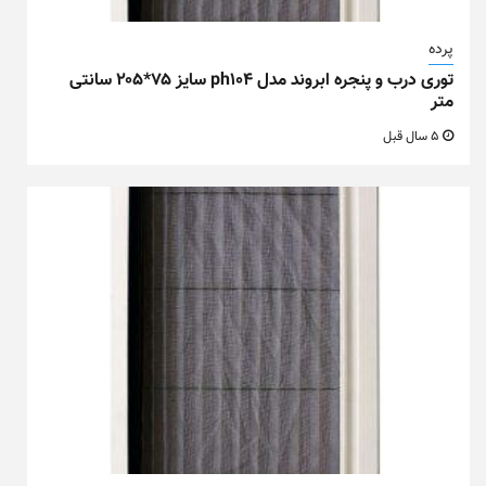
پرده
توری درب و پنجره ابروند مدل ph104 سایز ۷۵*۲۰۵ سانتی
متر
5 سال قبل