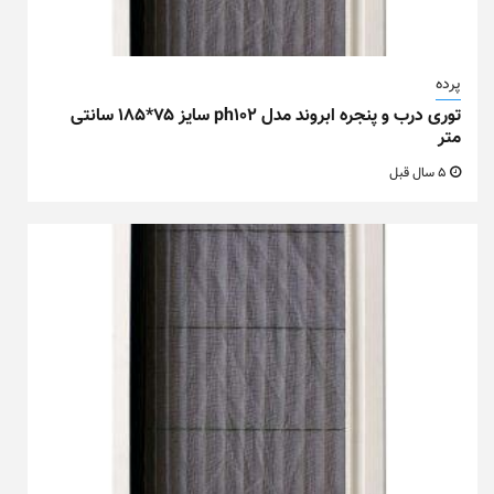
پرده
توری درب و پنجره ابروند مدل ph102 سایز ۷۵*۱۸۵ سانتی
متر
5 سال قبل