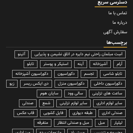
دسترسی سریع
تماس با ما
درباره ما
سفارش آگهی
برچسب‌ها
lسِت مبلمان راحتی نیم دایره در اتاق نشیمن و پذیرایی
آتینو
آرام
آشپزخانه
آینه
استیکر و پوستر
تابلو
تابلو شاسی
تجسم
دکوراسیون
دکوراسیون آشپزخانه
دکوراسیون داخلی
دکوراسیون منزل
دی ایکس ریسر
زیو
ساعت های تزئینی
سالی وود
سایان هوم
سایر لوازم اداری
سایر لوازم تزئینی
شمع
صندلی
صندلی اداری
طبقه دیواری
فایل کشویی
قاب عکس
لیلپار
مبل
مبل و صندلی انتظار
متفرقه
مجسمه و تندیس
مستر راد
ملزومات پرده
میز اداری