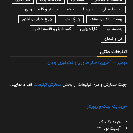
میز جلومبلی
نیروانا
پرده
پوستر و کاغذ دیواری
پوشش کف و سقف
چراغ تزئینی
چراغ خواب و آباژور
چشمه نور
کارا دیزاین
کمد فایل و قفسه اداری
گل و گلدان
تبلیغات متنی
دیجیزا – آخرین اخبار فناوری و تکنولوژی جهان
جهت سفارش و درج تبلیغات از بخش
سفارش تبلیغات
اقدام نمایید.
خرید بک لینک و رپورتاژ
خرید بکلینک
آپدیت نود 32