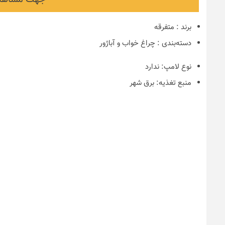
برند
:
متفرقه
دسته‌بندی
:
چراغ خواب و آباژور
نوع لامپ:
ندارد
منبع تغذیه:
برق شهر
نکات و ترفندها
دکوراسیون مدرن در خانه
های ایرانی
6 سال قبل