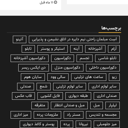
11 ماه قبل
برچسب‌ها
lسِت مبلمان راحتی نیم دایره در اتاق نشیمن و پذیرایی
آتینو
آرام
آشپزخانه
آینه
استیکر و پوستر
تابلو
تابلو شاسی
تجسم
دکوراسیون
دکوراسیون آشپزخانه
دکوراسیون داخلی
دکوراسیون منزل
دی ایکس ریسر
زیو
ساعت های تزئینی
سالی وود
سایان هوم
سایر لوازم اداری
سایر لوازم تزئینی
شمع
صندلی
صندلی اداری
طبقه دیواری
فایل کشویی
قاب عکس
لیلپار
مبل
مبل و صندلی انتظار
متفرقه
مجسمه و تندیس
مستر راد
ملزومات پرده
میز اداری
میز جلومبلی
نیروانا
پرده
پوستر و کاغذ دیواری