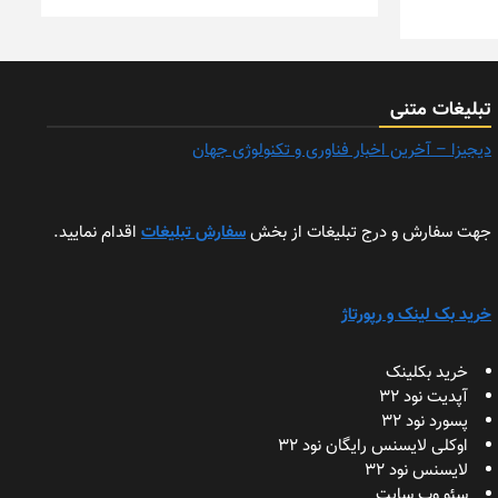
تبلیغات متنی
دیجیزا – آخرین اخبار فناوری و تکنولوژی جهان
جهت سفارش و درج تبلیغات از بخش
سفارش تبلیغات
اقدام نمایید.
خرید بک لینک و رپورتاژ
خرید بکلینک
آپدیت نود 32
پسورد نود 32
اوکلی لایسنس رایگان نود 32
لایسنس نود 32
سئو وب سایت