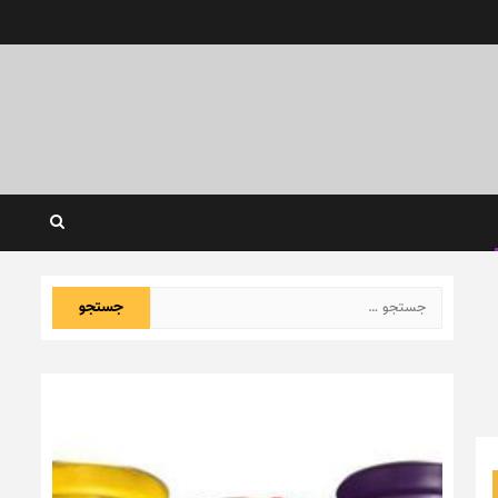
جستجو
برای: