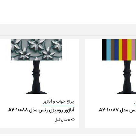
ر
چراغ خواب و آباژور
دل A2-10087
آباژور رومیزی رنس مدل A2-10088
5 سال قبل