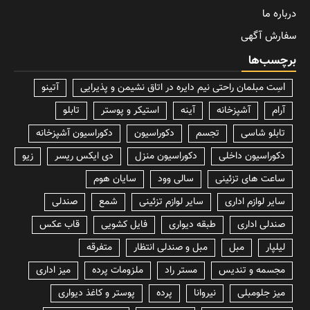
درباره ما
سفارش آگهی
برچسب‌ها
lسِت مبلمان راحتی نیم دایره در اتاق نشیمن و پذیرایی
آتینو
آرام
آشپزخانه
آینه
استیکر و پوستر
تابلو
تابلو شاسی
تجسم
دکوراسیون
دکوراسیون آشپزخانه
دکوراسیون داخلی
دکوراسیون منزل
دی ایکس ریسر
زیو
ساعت های تزئینی
سالی وود
سایان هوم
سایر لوازم اداری
سایر لوازم تزئینی
شمع
صندلی
صندلی اداری
طبقه دیواری
فایل کشویی
قاب عکس
لیلپار
مبل
مبل و صندلی انتظار
متفرقه
مجسمه و تندیس
مستر راد
ملزومات پرده
میز اداری
میز جلومبلی
نیروانا
پرده
پوستر و کاغذ دیواری