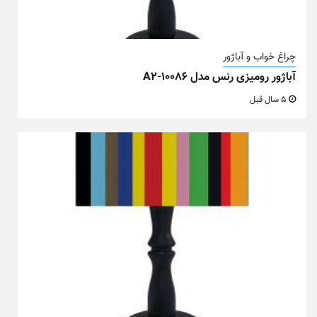
چراغ خواب و آباژور
آباژور رومیزی رنس مدل A2-10086
5 سال قبل