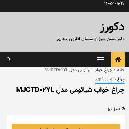
رش
1405/05/17
ه
حتوا
دکورز
دکوراسیون منزل و مبلمان اداری و تجاری
منوی
اصلی
خانه
»
چراغ خواب شیائومی مدل MJCTD02YL
چراغ خواب و آباژور
چراغ خواب شیائومی مدل MJCTD02YL
6 سال قبل