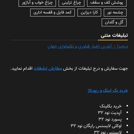
پوشش کف و سقف
چراغ تزئینی
چراغ خواب و آباژور
چشمه نور
کارا دیزاین
کمد فایل و قفسه اداری
گل و گلدان
تبلیغات متنی
دیجیزا – آخرین اخبار فناوری و تکنولوژی جهان
جهت سفارش و درج تبلیغات از بخش
سفارش تبلیغات
اقدام نمایید.
خرید بک لینک و رپورتاژ
خرید بکلینک
آپدیت نود 32
پسورد نود 32
اوکلی لایسنس رایگان نود 32
لایسنس نود 32