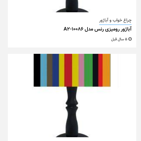
چراغ خواب و آباژور
آباژور رومیزی رنس مدل A2-10086
5 سال قبل