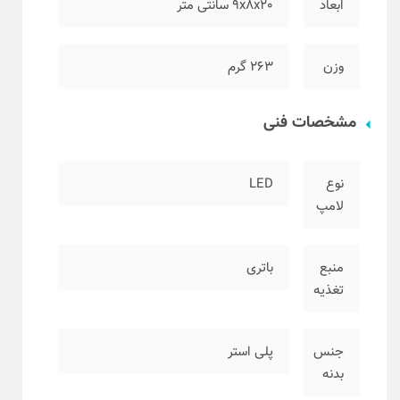
ابعاد
۹x8x20 سانتی متر
وزن
۲۶۳ گرم
مشخصات فنی
نوع
LED
لامپ
منبع
باتری
تغذیه
جنس
پلی استر
بدنه