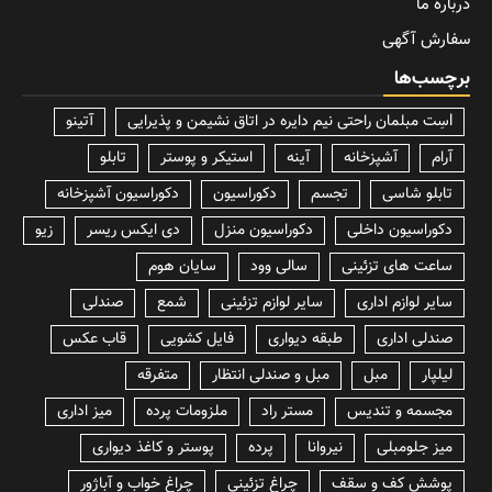
درباره ما
سفارش آگهی
برچسب‌ها
lسِت مبلمان راحتی نیم دایره در اتاق نشیمن و پذیرایی
آتینو
آرام
آشپزخانه
آینه
استیکر و پوستر
تابلو
تابلو شاسی
تجسم
دکوراسیون
دکوراسیون آشپزخانه
دکوراسیون داخلی
دکوراسیون منزل
دی ایکس ریسر
زیو
ساعت های تزئینی
سالی وود
سایان هوم
سایر لوازم اداری
سایر لوازم تزئینی
شمع
صندلی
صندلی اداری
طبقه دیواری
فایل کشویی
قاب عکس
لیلپار
مبل
مبل و صندلی انتظار
متفرقه
مجسمه و تندیس
مستر راد
ملزومات پرده
میز اداری
میز جلومبلی
نیروانا
پرده
پوستر و کاغذ دیواری
پوشش کف و سقف
چراغ تزئینی
چراغ خواب و آباژور