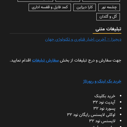
چشمه نور
کارا دیزاین
کمد فایل و قفسه اداری
گل و گلدان
تبلیغات متنی
دیجیزا – آخرین اخبار فناوری و تکنولوژی جهان
جهت سفارش و درج تبلیغات از بخش
سفارش تبلیغات
اقدام نمایید.
خرید بک لینک و رپورتاژ
خرید بکلینک
آپدیت نود 32
پسورد نود 32
اوکلی لایسنس رایگان نود 32
لایسنس نود 32