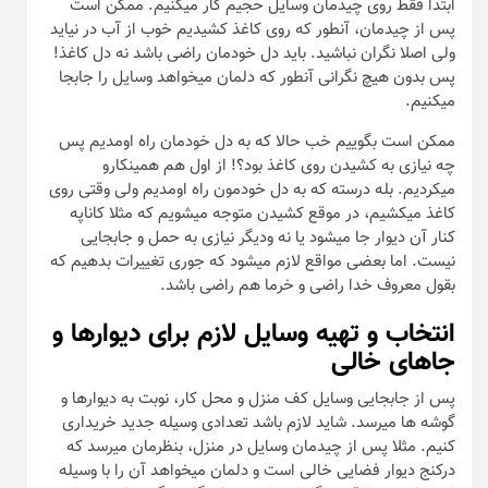
ابتدا فقط روی چیدمان وسایل حجیم کار میکنیم. ممکن است
پس از چیدمان، آنطور که روی کاغذ کشیدیم خوب از آب در نیاید
ولی اصلا نگران نباشید. باید دل خودمان راضی باشد نه دل کاغذ!
پس بدون هیچ نگرانی آنطور که دلمان میخواهد وسایل را جابجا
میکنیم.
ممکن است بگوییم خب حالا که به دل خودمان راه اومدیم پس
چه نیازی به کشیدن روی کاغذ بود؟! از اول هم همینکارو
میکردیم. بله درسته که به دل خودمون راه اومدیم ولی وقتی روی
کاغذ میکشیم، در موقع کشیدن متوجه میشویم که مثلا کاناپه
کنار آن دیوار جا میشود یا نه ودیگر نیازی به حمل و جابجایی
نیست. اما بعضی مواقع لازم میشود که جوری تغییرات بدهیم که
بقول معروف خدا راضی و خرما هم راضی باشد.
انتخاب و تهیه وسایل لازم برای دیوارها و
جاهای خالی
پس از جابجایی وسایل کف منزل و محل کار، نوبت به دیوارها و
گوشه ها میرسد. شاید لازم باشد تعدادی وسیله جدید خریداری
کنیم. مثلا پس از چیدمان وسایل در منزل، بنظرمان میرسد که
درکنج دیوار فضایی خالی است و دلمان میخواهد آن را با وسیله