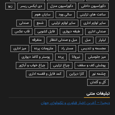
دکوراسیون داخلی
دکوراسیون منزل
دی ایکس ریسر
زیو
ساعت های تزئینی
سالی وود
سایان هوم
سایر لوازم اداری
سایر لوازم تزئینی
شمع
صندلی
صندلی اداری
طبقه دیواری
فایل کشویی
قاب عکس
لیلپار
مبل
مبل و صندلی انتظار
متفرقه
مجسمه و تندیس
مستر راد
ملزومات پرده
میز اداری
میز جلومبلی
نیروانا
پرده
پوستر و کاغذ دیواری
پوشش کف و سقف
چراغ تزئینی
چراغ خواب و آباژور
چشمه نور
کارا دیزاین
کمد فایل و قفسه اداری
گل و گلدان
تبلیغات متنی
دیجیزا – آخرین اخبار فناوری و تکنولوژی جهان