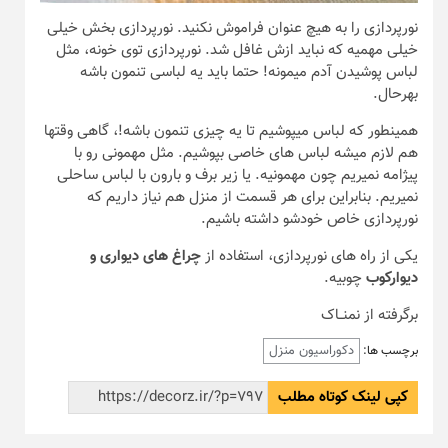
نورپردازی را به هیچ عنوان فراموش نکنید. نورپردازی بخش خیلی
خیلی مهمیه که نباید ازش غافل شد. نورپردازی توی خونه، مثل
لباس پوشیدن آدم میمونه! حتما باید یه لباسی تنمون باشه
بهرحال.
همینطور که لباس میپوشیم تا یه چیزی تنمون باشه!، گاهی وقتها
هم لازم میشه لباس های خاصی بپوشیم. مثل مهمونی رو با
پیژامه نمیریم چون مهمونیه. یا زیر برف و بارون با لباس ساحلی
نمیریم. بنابراین برای هر قسمت از منزل هم نیاز داریم که
نورپردازی خاص خودشو داشته باشیم.
یکی از راه های نورپردازی، استفاده از
چراغ های دیواری و
دیوارکوب
چوبیه.
برگرفته از نمنــاک
دکوراسیون منزل
برچسب ها:
کپی لینک کوتاه مطلب