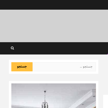
جستجو
برای: