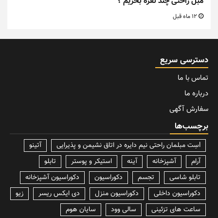
مبل راحتی چند نفره بخریم ؟
12 ماه قبل
دسترسی سریع
تماس با ما
درباره ما
سفارش آگهی
برچسب‌ها
lسِت مبلمان راحتی نیم دایره در اتاق نشیمن و پذیرایی
آتینو
آرام
آشپزخانه
آینه
استیکر و پوستر
تابلو
تابلو شاسی
تجسم
دکوراسیون
دکوراسیون آشپزخانه
دکوراسیون داخلی
دکوراسیون منزل
دی ایکس ریسر
زیو
ساعت های تزئینی
سالی وود
سایان هوم