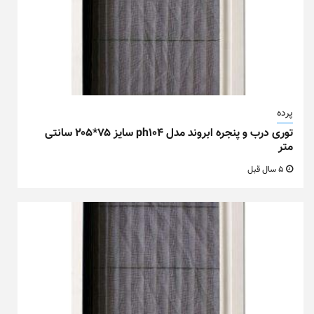
پرده
توری درب و پنجره ابروند مدل ph104 سایز ۷۵*۲۰۵ سانتی
متر
5 سال قبل