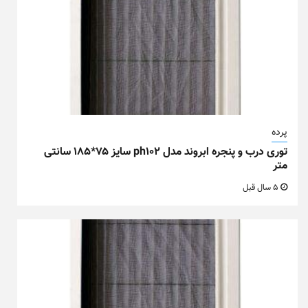
پرده
توری درب و پنجره ابروند مدل ph102 سایز ۷۵*۱۸۵ سانتی
متر
5 سال قبل