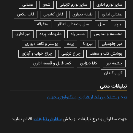
سایر لوازم اداری
سایر لوازم تزئینی
شمع
صندلی
صندلی اداری
طبقه دیواری
فایل کشویی
قاب عکس
لیلپار
مبل
مبل و صندلی انتظار
متفرقه
مجسمه و تندیس
مستر راد
ملزومات پرده
میز اداری
میز جلومبلی
نیروانا
پرده
پوستر و کاغذ دیواری
پوشش کف و سقف
چراغ تزئینی
چراغ خواب و آباژور
چشمه نور
کارا دیزاین
کمد فایل و قفسه اداری
گل و گلدان
تبلیغات متنی
دیجیزا – آخرین اخبار فناوری و تکنولوژی جهان
جهت سفارش و درج تبلیغات از بخش
سفارش تبلیغات
اقدام نمایید.