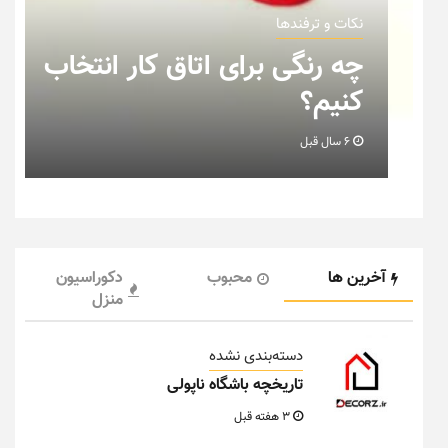
نکات و ترفندها
ب
نکاتی که باید به هنگام چیدمان
خانه عروس بدانیم + تصویر
6 سال قبل
آخرین ها
محبوب
دکوراسیون
منزل
دسته‌بندی نشده
تاریخچه باشگاه ناپولی
3 هفته قبل