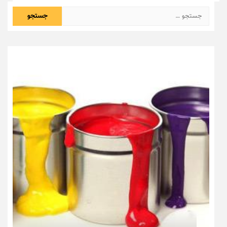
جستجو
برای: