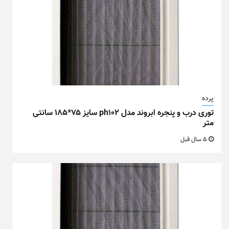
پرده
توری درب و پنجره ابروند مدل ph102 سایز ۷۵*۱۸۵ سانتی
متر
5 سال قبل