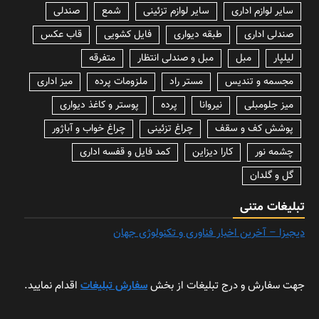
سایر لوازم اداری
سایر لوازم تزئینی
شمع
صندلی
صندلی اداری
طبقه دیواری
فایل کشویی
قاب عکس
لیلپار
مبل
مبل و صندلی انتظار
متفرقه
مجسمه و تندیس
مستر راد
ملزومات پرده
میز اداری
میز جلومبلی
نیروانا
پرده
پوستر و کاغذ دیواری
پوشش کف و سقف
چراغ تزئینی
چراغ خواب و آباژور
چشمه نور
کارا دیزاین
کمد فایل و قفسه اداری
گل و گلدان
تبلیغات متنی
دیجیزا – آخرین اخبار فناوری و تکنولوژی جهان
جهت سفارش و درج تبلیغات از بخش
سفارش تبلیغات
اقدام نمایید.