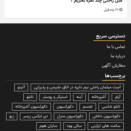
مبل راحتی چند نفره بخریم ؟
12 ماه قبل
دسترسی سریع
تماس با ما
درباره ما
سفارش آگهی
برچسب‌ها
lسِت مبلمان راحتی نیم دایره در اتاق نشیمن و پذیرایی
آتینو
آرام
آشپزخانه
آینه
استیکر و پوستر
تابلو
تابلو شاسی
تجسم
دکوراسیون
دکوراسیون آشپزخانه
دکوراسیون داخلی
دکوراسیون منزل
دی ایکس ریسر
زیو
ساعت های تزئینی
سالی وود
سایان هوم