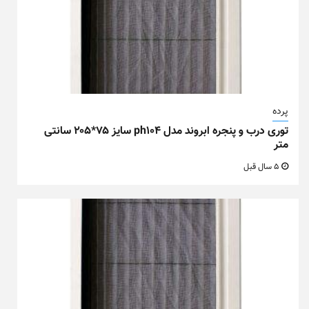
پرده
توری درب و پنجره ابروند مدل ph104 سایز ۷۵*۲۰۵ سانتی
متر
5 سال قبل