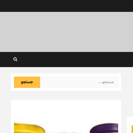
جستجو
برای: