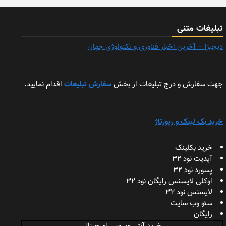
تبلیغات متنی
دیجیزا – آخرین اخبار فناوری و تکنولوژی جهان
جهت سفارش و درج تبلیغات از بخش
سفارش تبلیغات
اقدام نمایید.
خرید بک لینک و رپورتاژ
خرید بکلینک
آپدیت نود 32
پسورد نود 32
اوکلی لایسنس رایگان نود 32
لایسنس نود 32
سئو وب سایت
رایگان