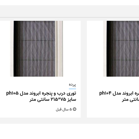
پرده
توری درب و پنجره ابروند مدل ph104
توری درب و پنجره ابروند مدل ph105
سایز ۷۵*۲۱۵ سانتی متر
5 سال قبل