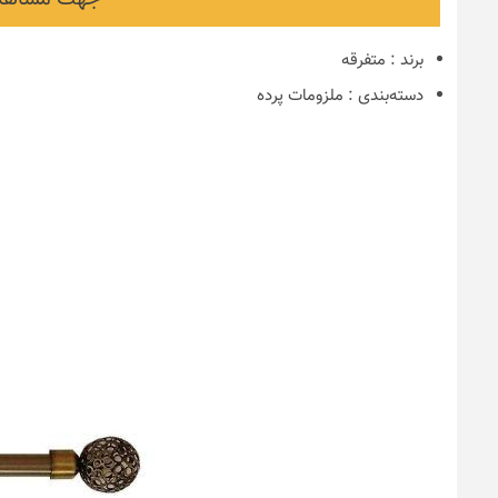
برند
:
متفرقه
دسته‌بندی
:
ملزومات پرده
نکات و ترفندها
دکوراسیون مدر
های ایرانی
6 سال قبل