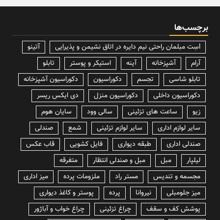
برچسب‌ها
lسِت مبلمان راحتی نیم دایره در اتاق نشیمن و پذیرایی
آتینو
آرام
آشپزخانه
آینه
استیکر و پوستر
تابلو
تابلو شاسی
تجسم
دکوراسیون
دکوراسیون آشپزخانه
دکوراسیون داخلی
دکوراسیون منزل
دی ایکس ریسر
زیو
ساعت های تزئینی
سالی وود
سایان هوم
سایر لوازم اداری
سایر لوازم تزئینی
شمع
صندلی
صندلی اداری
طبقه دیواری
فایل کشویی
قاب عکس
لیلپار
مبل
مبل و صندلی انتظار
متفرقه
مجسمه و تندیس
مستر راد
ملزومات پرده
میز اداری
میز جلومبلی
نیروانا
پرده
پوستر و کاغذ دیواری
پوشش کف و سقف
چراغ تزئینی
چراغ خواب و آباژور