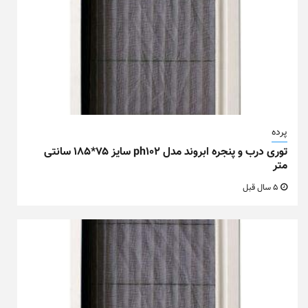
پرده
توری درب و پنجره ابروند مدل ph102 سایز ۷۵*۱۸۵ سانتی
متر
5 سال قبل