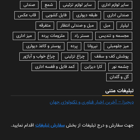
سایر لوازم اداری
سایر لوازم تزئینی
شمع
صندلی
صندلی اداری
طبقه دیواری
فایل کشویی
قاب عکس
لیلپار
مبل
مبل و صندلی انتظار
متفرقه
مجسمه و تندیس
مستر راد
ملزومات پرده
میز اداری
میز جلومبلی
نیروانا
پرده
پوستر و کاغذ دیواری
پوشش کف و سقف
چراغ تزئینی
چراغ خواب و آباژور
چشمه نور
کارا دیزاین
کمد فایل و قفسه اداری
گل و گلدان
تبلیغات متنی
دیجیزا – آخرین اخبار فناوری و تکنولوژی جهان
جهت سفارش و درج تبلیغات از بخش
سفارش تبلیغات
اقدام نمایید.