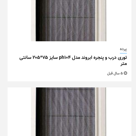
پرده
توری درب و پنجره ابروند مدل ph104 سایز ۷۵*۲۰۵ سانتی
متر
5 سال قبل