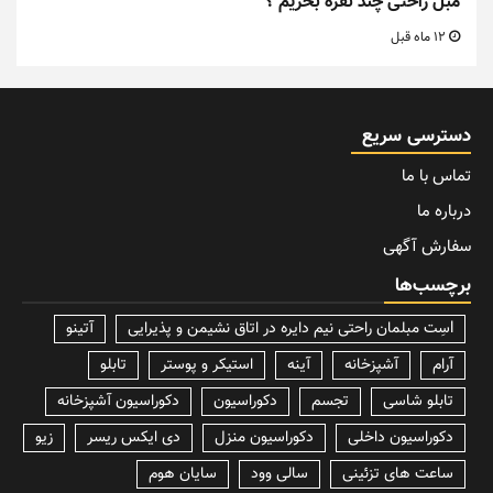
مبل راحتی چند نفره بخریم ؟
12 ماه قبل
دسترسی سریع
تماس با ما
درباره ما
سفارش آگهی
برچسب‌ها
lسِت مبلمان راحتی نیم دایره در اتاق نشیمن و پذیرایی
آتینو
آرام
آشپزخانه
آینه
استیکر و پوستر
تابلو
تابلو شاسی
تجسم
دکوراسیون
دکوراسیون آشپزخانه
دکوراسیون داخلی
دکوراسیون منزل
دی ایکس ریسر
زیو
ساعت های تزئینی
سالی وود
سایان هوم