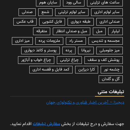
ساعت های تزئینی
سالی وود
سایان هوم
سایر لوازم اداری
سایر لوازم تزئینی
شمع
صندلی
صندلی اداری
طبقه دیواری
فایل کشویی
قاب عکس
لیلپار
مبل
مبل و صندلی انتظار
متفرقه
مجسمه و تندیس
مستر راد
ملزومات پرده
میز اداری
میز جلومبلی
نیروانا
پرده
پوستر و کاغذ دیواری
پوشش کف و سقف
چراغ تزئینی
چراغ خواب و آباژور
چشمه نور
کارا دیزاین
کمد فایل و قفسه اداری
گل و گلدان
تبلیغات متنی
دیجیزا – آخرین اخبار فناوری و تکنولوژی جهان
جهت سفارش و درج تبلیغات از بخش
سفارش تبلیغات
اقدام نمایید.