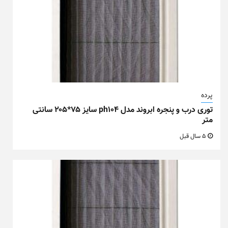
پرده
توری درب و پنجره ابروند مدل ph104 سایز ۷۵*۲۰۵ سانتی
متر
5 سال قبل