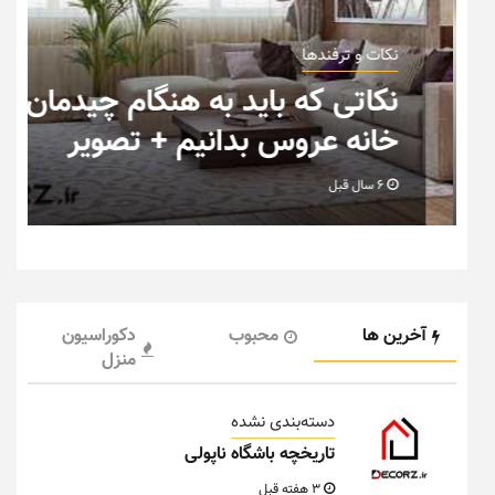
نکات و ترفندها
ب
نکاتی که باید به هنگام چیدمان
خانه عروس بدانیم + تصویر
6 سال قبل
آخرین ها
محبوب
دکوراسیون
منزل
دسته‌بندی نشده
تاریخچه باشگاه ناپولی
3 هفته قبل