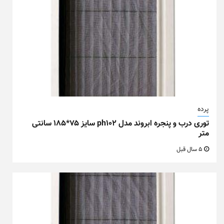
پرده
توری درب و پنجره ابروند مدل ph102 سایز ۷۵*۱۸۵ سانتی
متر
5 سال قبل