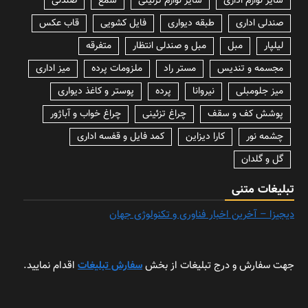
سایر لوازم اداری
سایر لوازم تزئینی
شمع
صندلی
صندلی اداری
طبقه دیواری
فایل کشویی
قاب عکس
لیلپار
مبل
مبل و صندلی انتظار
متفرقه
مجسمه و تندیس
مستر راد
ملزومات پرده
میز اداری
میز جلومبلی
نیروانا
پرده
پوستر و کاغذ دیواری
پوشش کف و سقف
چراغ تزئینی
چراغ خواب و آباژور
چشمه نور
کارا دیزاین
کمد فایل و قفسه اداری
گل و گلدان
تبلیغات متنی
دیجیزا – آخرین اخبار فناوری و تکنولوژی جهان
جهت سفارش و درج تبلیغات از بخش
سفارش تبلیغات
اقدام نمایید.