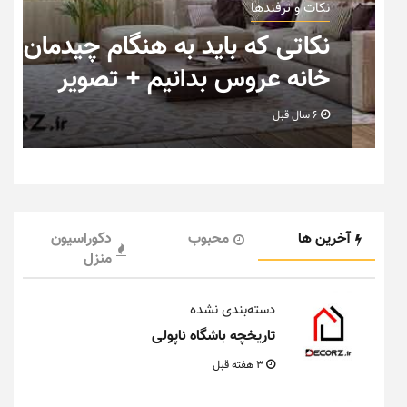
نکات و ترفندها
ب
نکاتی که باید به هنگام چیدمان
خانه عروس بدانیم + تصویر
6 سال قبل
آخرین ها
محبوب
دکوراسیون
منزل
دسته‌بندی نشده
تاریخچه باشگاه ناپولی
3 هفته قبل