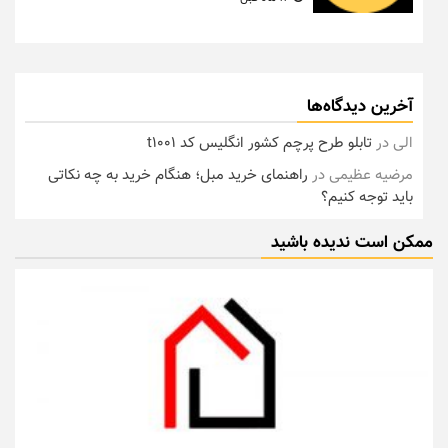
آخرین دیدگاه‌ها
الی
در
تابلو طرح پرچم کشور انگلیس کد t1001
مرضیه عظیمی
در
راهنمای خرید مبل؛ هنگام خرید به چه نکاتی
باید توجه کنیم؟
ممکن است ندیده باشید