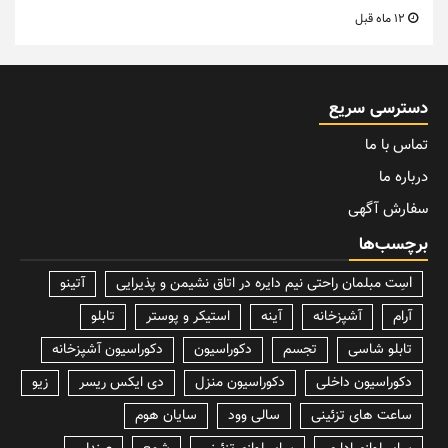
12 ماه قبل
دسترسی سریع
تماس با ما
درباره ما
سفارش آگهی
برچسب‌ها
lسِت مبلمان راحتی نیم دایره در اتاق نشیمن و پذیرایی
آتینو
آرام
آشپزخانه
آینه
استیکر و پوستر
تابلو
تابلو شاسی
تجسم
دکوراسیون
دکوراسیون آشپزخانه
دکوراسیون داخلی
دکوراسیون منزل
دی ایکس ریسر
زیو
ساعت های تزئینی
سالی وود
سایان هوم