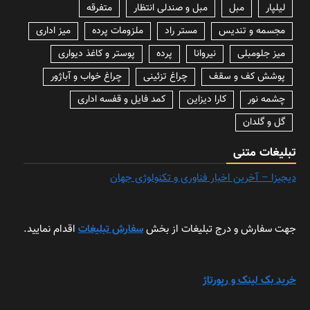
لیلپار
مبل
مبل و صندلی انتظار
متفرقه
مجسمه و تندیس
مستر راد
ملزومات پرده
میز اداری
میز جلومبلی
نیروانا
پرده
پوستر و کاغذ دیواری
پوشش کف و سقف
چراغ تزئینی
چراغ خواب و آباژور
چشمه نور
کارا دیزاین
کمد فایل و قفسه اداری
گل و گلدان
تبلیغات متنی
دیجیزا – آخرین اخبار فناوری و تکنولوژی جهان
جهت سفارش و درج تبلیغات از بخش
سفارش تبلیغات
اقدام نمایید.
خرید بک لینک و رپورتاژ