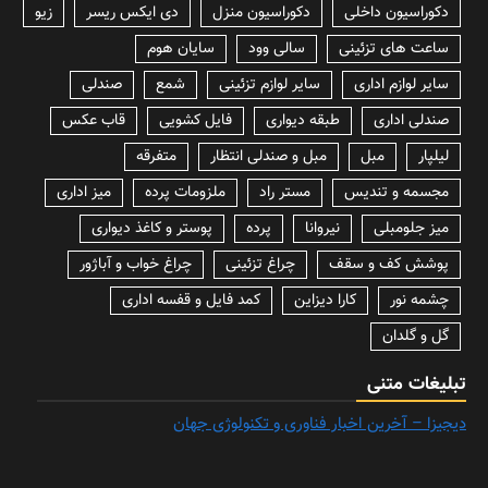
دکوراسیون داخلی
دکوراسیون منزل
دی ایکس ریسر
زیو
ساعت های تزئینی
سالی وود
سایان هوم
سایر لوازم اداری
سایر لوازم تزئینی
شمع
صندلی
صندلی اداری
طبقه دیواری
فایل کشویی
قاب عکس
لیلپار
مبل
مبل و صندلی انتظار
متفرقه
مجسمه و تندیس
مستر راد
ملزومات پرده
میز اداری
میز جلومبلی
نیروانا
پرده
پوستر و کاغذ دیواری
پوشش کف و سقف
چراغ تزئینی
چراغ خواب و آباژور
چشمه نور
کارا دیزاین
کمد فایل و قفسه اداری
گل و گلدان
تبلیغات متنی
دیجیزا – آخرین اخبار فناوری و تکنولوژی جهان