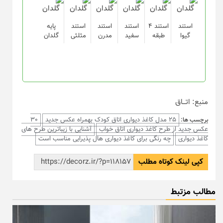
استند
استند ۴
استند
استند
استند
پایه
گیوا
طبقه
سفید
مدرن
مثلثی
گلدان
منبع: اتـــاق
25 مدل کاغذ دیواری اتاق کودک بهمراه عکس جدید
30
برچسب ها:
عکس جدید از طرح کاغذ دیواری اتاق خواب
آشنایی با زیباترین طرح های
کاغذ دیواری
چه رنگی برای کاغذ دیواری هال پذیرایی مناسب است
کپی لینک کوتاه مطلب
مطالب مزتبط