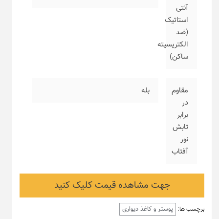
آنتی
استاتیک
(ضد
الکتریسیته
ساکن)
مقاوم
بله
در
برابر
تابش
نور
آفتاب
جهت مشاهده قیمت کلیک کنید
پوستر و کاغذ دیواری
برچسب ها: