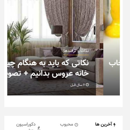
نکات و ترفندها
ب
نکاتی که باید به هنگام چیدمان
خانه عروس بدانیم + تصویر
6 سال قبل
آخرین ها
محبوب
دکوراسیون