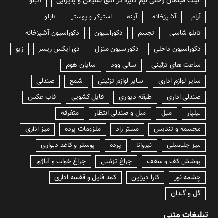
lسِت مبلمان راحتی نیم دایره در اتاق نشیمن و پذیرایی
آتینو
آرام
آشپزخانه
آینه
استیکر و پوستر
تابلو
تابلو شاسی
تجسم
دکوراسیون
دکوراسیون آشپزخانه
دکوراسیون داخلی
دکوراسیون منزل
دی ایکس ریسر
زیو
ساعت های تزئینی
سالی وود
سایان هوم
سایر لوازم اداری
سایر لوازم تزئینی
شمع
صندلی
صندلی اداری
طبقه دیواری
فایل کشویی
قاب عکس
لیلپار
مبل
مبل و صندلی انتظار
متفرقه
مجسمه و تندیس
مستر راد
ملزومات پرده
میز اداری
میز جلومبلی
نیروانا
پرده
پوستر و کاغذ دیواری
پوشش کف و سقف
چراغ تزئینی
چراغ خواب و آباژور
چشمه نور
کارا دیزاین
کمد فایل و قفسه اداری
گل و گلدان
تبلیغات متنی