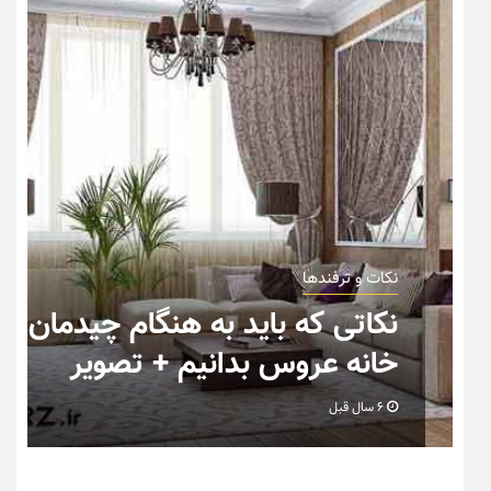
نکات و ترفندها
ب
نکاتی که باید به هنگام چیدمان
خانه عروس بدانیم + تصویر
6 سال قبل