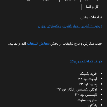
گل و گلدان
تبلیغات متنی
دیجیزا – آخرین اخبار فناوری و تکنولوژی جهان
جهت سفارش و درج تبلیغات از بخش
سفارش تبلیغات
اقدام نمایید.
خرید بک لینک و رپورتاژ
خرید بکلینک
آپدیت نود 32
پسورد نود 32
اوکلی لایسنس رایگان نود 32
لایسنس نود 32
سئو وب سایت
رایگان