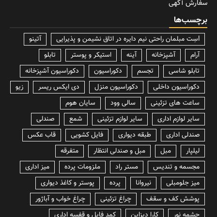
سفارش آگهی
برچسب‌ها
lسِت مبلمان راحتی نیم دایره در اتاق نشیمن و پذیرایی
آتینو
آرام
آشپزخانه
آینه
استیکر و پوستر
تابلو
تابلو شاسی
تجسم
دکوراسیون
دکوراسیون آشپزخانه
دکوراسیون داخلی
دکوراسیون منزل
دی ایکس ریسر
زیو
ساعت های تزئینی
سالی وود
سایان هوم
سایر لوازم اداری
سایر لوازم تزئینی
شمع
صندلی
صندلی اداری
طبقه دیواری
فایل کشویی
قاب عکس
لیلپار
مبل
مبل و صندلی انتظار
متفرقه
مجسمه و تندیس
مستر راد
ملزومات پرده
میز اداری
میز جلومبلی
نیروانا
پرده
پوستر و کاغذ دیواری
پوشش کف و سقف
چراغ تزئینی
چراغ خواب و آباژور
چشمه نور
کارا دیزاین
کمد فایل و قفسه اداری