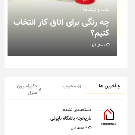
نکات و ترفندها
ب
نکاتی که باید به هنگام چیدمان
خانه عروس بدانیم + تصویر
6 سال قبل
آخرین ها
محبوب
دکوراسیون
منزل
دسته‌بندی نشده
تاریخچه باشگاه ناپولی
4 هفته قبل