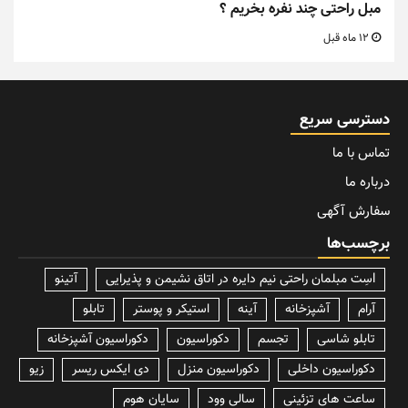
مبل راحتی چند نفره بخریم ؟
12 ماه قبل
دسترسی سریع
تماس با ما
درباره ما
سفارش آگهی
برچسب‌ها
lسِت مبلمان راحتی نیم دایره در اتاق نشیمن و پذیرایی
آتینو
آرام
آشپزخانه
آینه
استیکر و پوستر
تابلو
تابلو شاسی
تجسم
دکوراسیون
دکوراسیون آشپزخانه
دکوراسیون داخلی
دکوراسیون منزل
دی ایکس ریسر
زیو
ساعت های تزئینی
سالی وود
سایان هوم