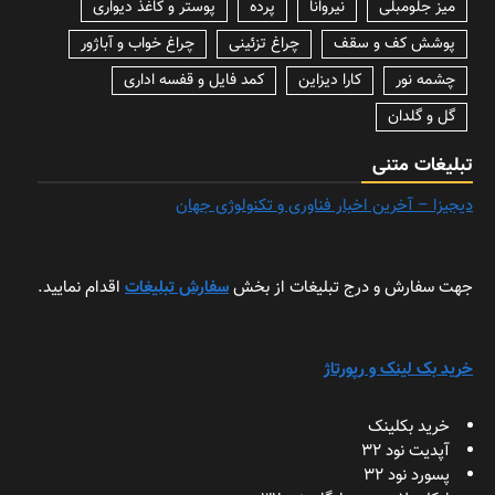
میز جلومبلی
نیروانا
پرده
پوستر و کاغذ دیواری
پوشش کف و سقف
چراغ تزئینی
چراغ خواب و آباژور
چشمه نور
کارا دیزاین
کمد فایل و قفسه اداری
گل و گلدان
تبلیغات متنی
دیجیزا – آخرین اخبار فناوری و تکنولوژی جهان
جهت سفارش و درج تبلیغات از بخش
سفارش تبلیغات
اقدام نمایید.
خرید بک لینک و رپورتاژ
خرید بکلینک
آپدیت نود 32
پسورد نود 32