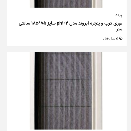
پرده
توری درب و پنجره ابروند مدل ph102 سایز ۷۵*۱۸۵ سانتی
متر
5 سال قبل