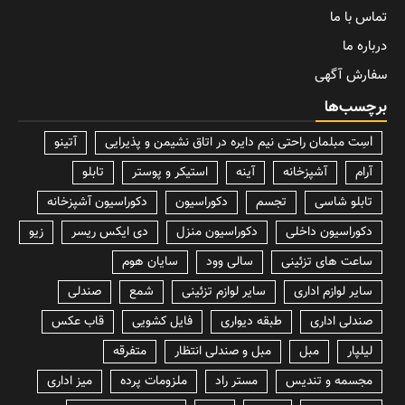
تماس با ما
درباره ما
سفارش آگهی
برچسب‌ها
lسِت مبلمان راحتی نیم دایره در اتاق نشیمن و پذیرایی
آتینو
آرام
آشپزخانه
آینه
استیکر و پوستر
تابلو
تابلو شاسی
تجسم
دکوراسیون
دکوراسیون آشپزخانه
دکوراسیون داخلی
دکوراسیون منزل
دی ایکس ریسر
زیو
ساعت های تزئینی
سالی وود
سایان هوم
سایر لوازم اداری
سایر لوازم تزئینی
شمع
صندلی
صندلی اداری
طبقه دیواری
فایل کشویی
قاب عکس
لیلپار
مبل
مبل و صندلی انتظار
متفرقه
مجسمه و تندیس
مستر راد
ملزومات پرده
میز اداری