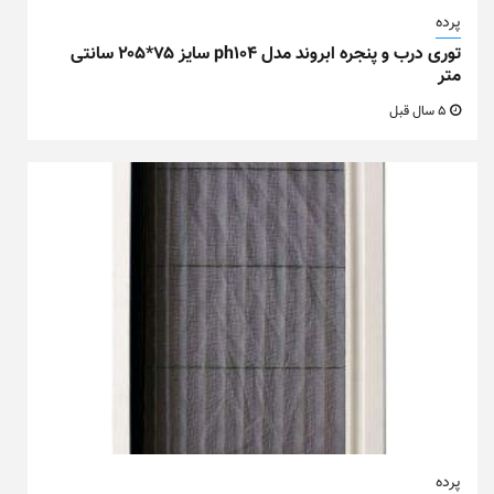
پرده
توری درب و پنجره ابروند مدل ph104 سایز ۷۵*۲۰۵ سانتی
متر
5 سال قبل
پرده