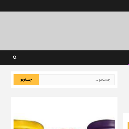
جستجو
برای: