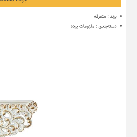
برند
:
متفرقه
دسته‌بندی
:
ملزومات پرده
نکات و ترفندها
دکوراسیون مدر
های ایرانی
6 سال قبل