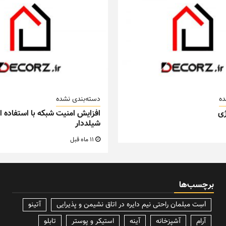
ده
دسته‌بندی نشده
ی
افزایش امنیت شبکه با استفاده از
شیلددار
11 ماه قبل
برچسب‌ها
lسِت مبلمان راحتی نیم دایره در اتاق نشیمن و پذیرایی
آتینو
آرام
آشپزخانه
آینه
استیکر و پوستر
تابلو