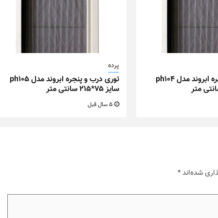
پرده
توری درب و پنجره ابروند مدل ph104
توری درب و پنجره ابروند مدل ph105
سایز ۷۵*۲۱۵ سانتی متر
5 سال قبل
اری شده‌اند
*