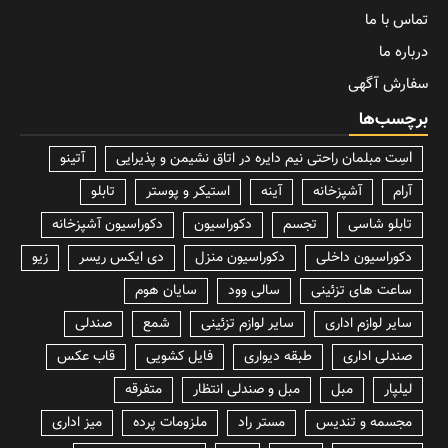
تماس با ما
درباره ما
سفارش آگهی
برچسب‌ها
lسِت مبلمان راحتی نیم دایره در اتاق نشیمن و پذیرایی
آتینو
آرام
آشپزخانه
آینه
استیکر و پوستر
تابلو
تابلو شاسی
تجسم
دکوراسیون
دکوراسیون آشپزخانه
دکوراسیون داخلی
دکوراسیون منزل
دی ایکس ریسر
زیو
ساعت های تزئینی
سالی وود
سایان هوم
سایر لوازم اداری
سایر لوازم تزئینی
شمع
صندلی
صندلی اداری
طبقه دیواری
فایل کشویی
قاب عکس
لیلپار
مبل
مبل و صندلی انتظار
متفرقه
مجسمه و تندیس
مستر راد
ملزومات پرده
میز اداری