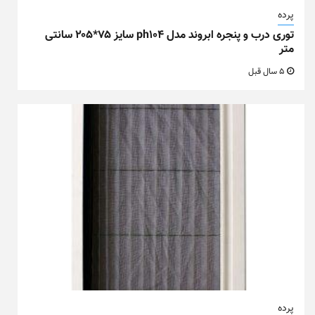
پرده
توری درب و پنجره ابروند مدل ph104 سایز ۷۵*۲۰۵ سانتی
متر
5 سال قبل
پرده