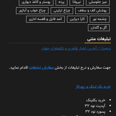
میز جلومبلی
نیروانا
پرده
پوستر و کاغذ دیواری
پوشش کف و سقف
چراغ تزئینی
چراغ خواب و آباژور
چشمه نور
کارا دیزاین
کمد فایل و قفسه اداری
گل و گلدان
تبلیغات متنی
دیجیزا – آخرین اخبار فناوری و تکنولوژی جهان
جهت سفارش و درج تبلیغات از بخش
سفارش تبلیغات
اقدام نمایید.
خرید بک لینک و رپورتاژ
خرید بکلینک
آپدیت نود 32
پسورد نود 32