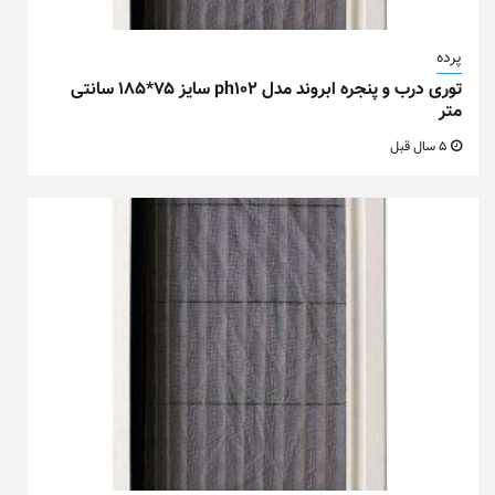
پرده
توری درب و پنجره ابروند مدل ph102 سایز ۷۵*۱۸۵ سانتی
متر
5 سال قبل