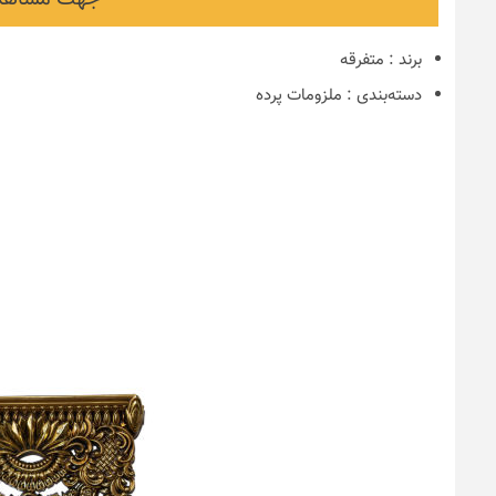
برند
:
متفرقه
دسته‌بندی
:
ملزومات پرده
نکات و ترفندها
دکوراسیون مدر
های ایرانی
6 سال قبل