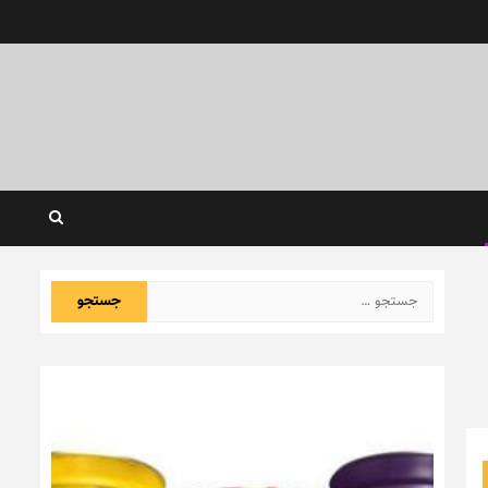
جستجو
برای: