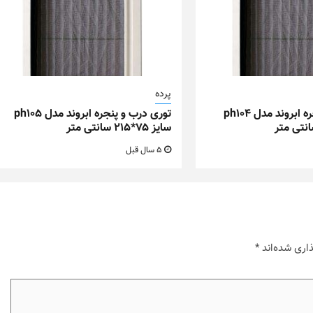
پرده
توری درب و پنجره ابروند مدل ph104
توری درب و پنجره ابروند مدل ph105
سایز ۷۵*۲۱۵ سانتی متر
5 سال قبل
اری شده‌اند
*