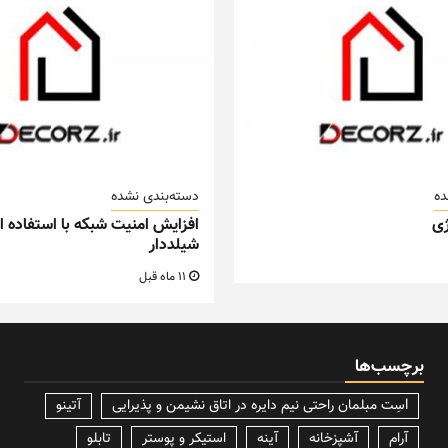
ده
دسته‌بندی نشده
ی
افزایش امنیت شبکه با استفاده از
شیلددار
11 ماه قبل
برچسب‌ها
lسِت مبلمان راحتی نیم دایره در اتاق نشیمن و پذیرایی
آتینو
آرام
آشپزخانه
آینه
استیکر و پوستر
تابلو