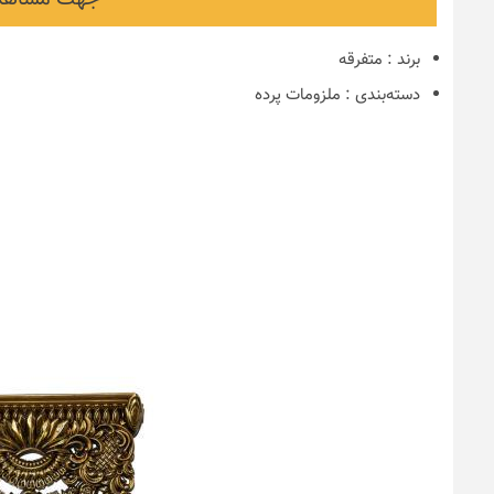
برند
:
متفرقه
دسته‌بندی
:
ملزومات پرده
نکات و ترفندها
دکوراسیون مدر
های ایرانی
6 سال قبل