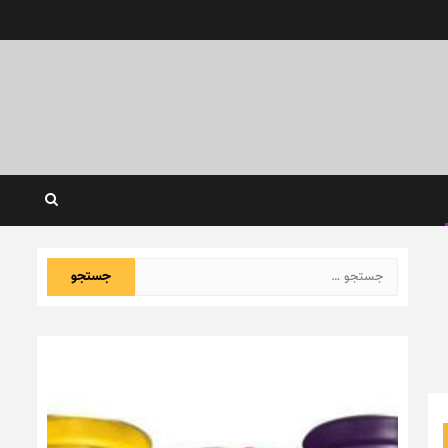
جستجو
برای: