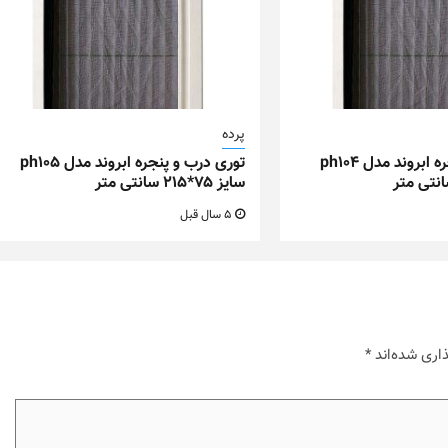
پرده
توری درب و پنجره ابروند مدل ph104
توری درب و پنجره ابروند مدل ph105
سایز ۷۵*۲۱۵ سانتی متر
5 سال قبل
اری شده‌اند
*