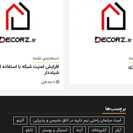
ده
دسته‌بندی نشده
ی
افزایش امنیت شبکه با استفاده از
شیلددار
11 ماه قبل
برچسب‌ها
lسِت مبلمان راحتی نیم دایره در اتاق نشیمن و پذیرایی
آتینو
آرام
آشپزخانه
آینه
استیکر و پوستر
تابلو