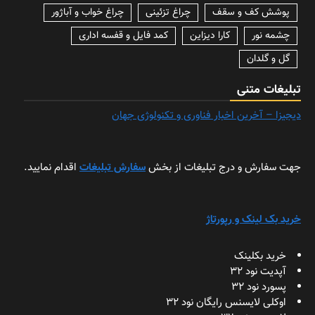
پوشش کف و سقف
چراغ تزئینی
چراغ خواب و آباژور
چشمه نور
کارا دیزاین
کمد فایل و قفسه اداری
گل و گلدان
تبلیغات متنی
دیجیزا – آخرین اخبار فناوری و تکنولوژی جهان
جهت سفارش و درج تبلیغات از بخش
سفارش تبلیغات
اقدام نمایید.
خرید بک لینک و رپورتاژ
خرید بکلینک
آپدیت نود 32
پسورد نود 32
اوکلی لایسنس رایگان نود 32