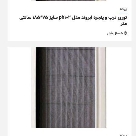
پرده
توری درب و پنجره ابروند مدل ph102 سایز ۷۵*۱۸۵ سانتی
متر
5 سال قبل
پرده