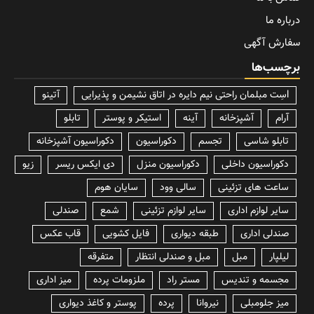
درباره ما
سفارش آگهی
برچسب‌ها
lسِت مبلمان راحتی نیم دایره در اتاق نشیمن و پذیرایی
آتینو
آرام
آشپزخانه
آینه
استیکر و پوستر
تابلو
تابلو شاسی
تجسم
دکوراسیون
دکوراسیون آشپزخانه
دکوراسیون داخلی
دکوراسیون منزل
دی ایکس ریسر
زیو
ساعت های تزئینی
سالی وود
سایان هوم
سایر لوازم اداری
سایر لوازم تزئینی
شمع
صندلی
صندلی اداری
طبقه دیواری
فایل کشویی
قاب عکس
لیلپار
مبل
مبل و صندلی انتظار
متفرقه
مجسمه و تندیس
مستر راد
ملزومات پرده
میز اداری
میز جلومبلی
نیروانا
پرده
پوستر و کاغذ دیواری