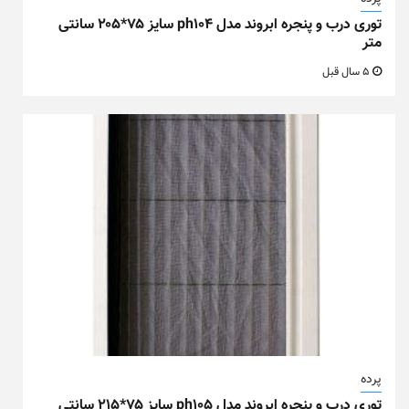
توری درب و پنجره ابروند مدل ph104 سایز ۷۵*۲۰۵ سانتی
متر
5 سال قبل
پرده
توری درب و پنجره ابروند مدل ph105 سایز ۷۵*۲۱۵ سانتی