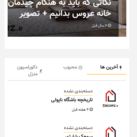
ان
تصاویر جدید از خانه های
رویایی خاص و متفاوت
6 سال قبل
آخرین ها
محبوب
دکوراسیون
منزل
دسته‌بندی نشده
تاریخچه باشگاه ناپولی
4 هفته قبل
دسته‌بندی نشده
سمعک شارژی