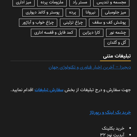
مجسمه و تندیس
مستر راد
ملزومات پرده
میز اداری
میز جلومبلی
نیروانا
پرده
پوستر و کاغذ دیواری
پوشش کف و سقف
چراغ تزئینی
چراغ خواب و آباژور
چشمه نور
کارا دیزاین
کمد فایل و قفسه اداری
گل و گلدان
تبلیغات متنی
دیجیزا – آخرین اخبار فناوری و تکنولوژی جهان
جهت سفارش و درج تبلیغات از بخش
سفارش تبلیغات
اقدام نمایید.
خرید بک لینک و رپورتاژ
خرید بکلینک
آپدیت نود 32