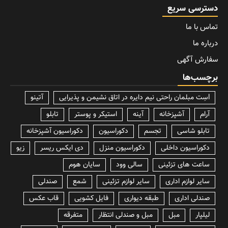
دسترسی سریع
تماس با ما
درباره ما
سفارش آگهی
برچسب‌ها
lسِت مبلمان راحتی نیم دایره در اتاق نشیمن و پذیرایی
آتینو
آرام
آشپزخانه
آینه
استیکر و پوستر
تابلو
تابلو شاسی
تجسم
دکوراسیون
دکوراسیون آشپزخانه
دکوراسیون داخلی
دکوراسیون منزل
دی ایکس ریسر
زیو
ساعت های تزئینی
سالی وود
سایان هوم
سایر لوازم اداری
سایر لوازم تزئینی
شمع
صندلی
صندلی اداری
طبقه دیواری
فایل کشویی
قاب عکس
لیلپار
مبل
مبل و صندلی انتظار
متفرقه