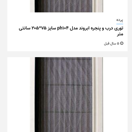
پرده
توری درب و پنجره ابروند مدل ph104 سایز ۷۵*۲۰۵ سانتی
متر
5 سال قبل