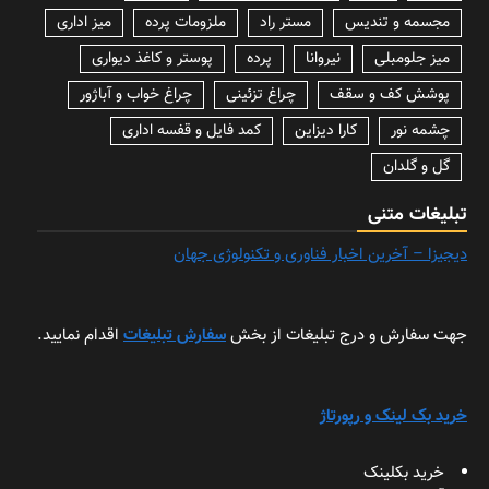
مجسمه و تندیس
مستر راد
ملزومات پرده
میز اداری
میز جلومبلی
نیروانا
پرده
پوستر و کاغذ دیواری
پوشش کف و سقف
چراغ تزئینی
چراغ خواب و آباژور
چشمه نور
کارا دیزاین
کمد فایل و قفسه اداری
گل و گلدان
تبلیغات متنی
دیجیزا – آخرین اخبار فناوری و تکنولوژی جهان
جهت سفارش و درج تبلیغات از بخش
سفارش تبلیغات
اقدام نمایید.
خرید بک لینک و رپورتاژ
خرید بکلینک