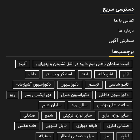
دسترسی سریع
تماس با ما
درباره ما
سفارش آگهی
برچسب‌ها
lسِت مبلمان راحتی نیم دایره در اتاق نشیمن و پذیرایی
آتینو
آرام
آشپزخانه
آینه
استیکر و پوستر
تابلو
تابلو شاسی
تجسم
دکوراسیون
دکوراسیون آشپزخانه
دکوراسیون داخلی
دکوراسیون منزل
دی ایکس ریسر
زیو
ساعت های تزئینی
سالی وود
سایان هوم
سایر لوازم اداری
سایر لوازم تزئینی
شمع
صندلی
صندلی اداری
طبقه دیواری
فایل کشویی
قاب عکس
لیلپار
مبل
مبل و صندلی انتظار
متفرقه