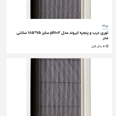
پرده
توری درب و پنجره ابروند مدل ph102 سایز ۷۵*۱۸۵ سانتی
متر
5 سال قبل