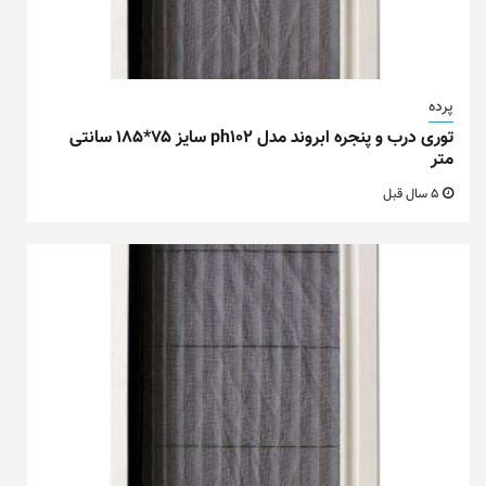
پرده
توری درب و پنجره ابروند مدل ph102 سایز ۷۵*۱۸۵ سانتی
متر
5 سال قبل