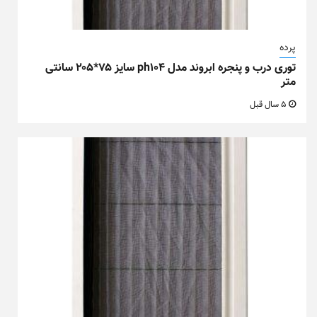
پرده
توری درب و پنجره ابروند مدل ph104 سایز ۷۵*۲۰۵ سانتی
متر
5 سال قبل