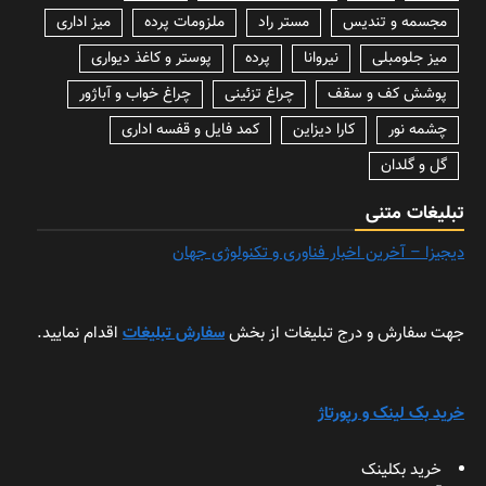
مجسمه و تندیس
مستر راد
ملزومات پرده
میز اداری
میز جلومبلی
نیروانا
پرده
پوستر و کاغذ دیواری
پوشش کف و سقف
چراغ تزئینی
چراغ خواب و آباژور
چشمه نور
کارا دیزاین
کمد فایل و قفسه اداری
گل و گلدان
تبلیغات متنی
دیجیزا – آخرین اخبار فناوری و تکنولوژی جهان
جهت سفارش و درج تبلیغات از بخش
سفارش تبلیغات
اقدام نمایید.
خرید بک لینک و رپورتاژ
خرید بکلینک