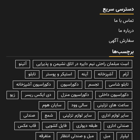
دسترسی سریع
تماس با ما
درباره ما
سفارش آگهی
برچسب‌ها
lسِت مبلمان راحتی نیم دایره در اتاق نشیمن و پذیرایی
آتینو
آرام
آشپزخانه
آینه
استیکر و پوستر
تابلو
تابلو شاسی
تجسم
دکوراسیون
دکوراسیون آشپزخانه
دکوراسیون داخلی
دکوراسیون منزل
دی ایکس ریسر
زیو
ساعت های تزئینی
سالی وود
سایان هوم
سایر لوازم اداری
سایر لوازم تزئینی
شمع
صندلی
صندلی اداری
طبقه دیواری
فایل کشویی
قاب عکس
لیلپار
مبل
مبل و صندلی انتظار
متفرقه