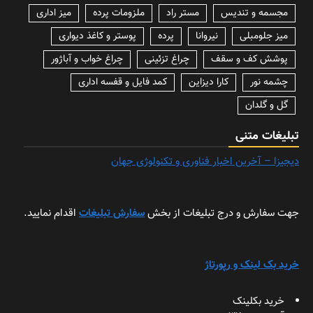
مجسمه و تندیس
مستر راد
ملزومات پرده
میز اداری
میز جلومبلی
نیروانا
پرده
پوستر و کاغذ دیواری
پوشش کف و سقف
چراغ تزئینی
چراغ خواب و آباژور
چشمه نور
کارا دیزاین
کمد فایل و قفسه اداری
گل و گلدان
تبلیغات متنی
دیجیزا – آخرین اخبار فناوری و تکنولوژی جهان
جهت سفارش و درج تبلیغات از بخش
سفارش تبلیغات
اقدام نمایید.
خرید بک لینک و رپورتاژ
خرید بکلینک