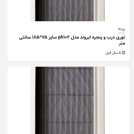
پرده
توری درب و پنجره ابروند مدل ph102 سایز ۷۵*۱۸۵ سانتی
متر
5 سال قبل