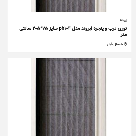
پرده
توری درب و پنجره ابروند مدل ph104 سایز ۷۵*۲۰۵ سانتی
متر
5 سال قبل