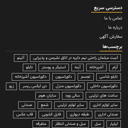
دسترسی سریع
تماس با ما
درباره ما
سفارش آگهی
برچسب‌ها
lسِت مبلمان راحتی نیم دایره در اتاق نشیمن و پذیرایی
آتینو
آرام
آشپزخانه
آینه
استیکر و پوستر
تابلو
تابلو شاسی
تجسم
دکوراسیون
دکوراسیون آشپزخانه
دکوراسیون داخلی
دکوراسیون منزل
دی ایکس ریسر
زیو
ساعت های تزئینی
سالی وود
سایان هوم
سایر لوازم اداری
سایر لوازم تزئینی
شمع
صندلی
صندلی اداری
طبقه دیواری
فایل کشویی
قاب عکس
لیلپار
مبل
مبل و صندلی انتظار
متفرقه