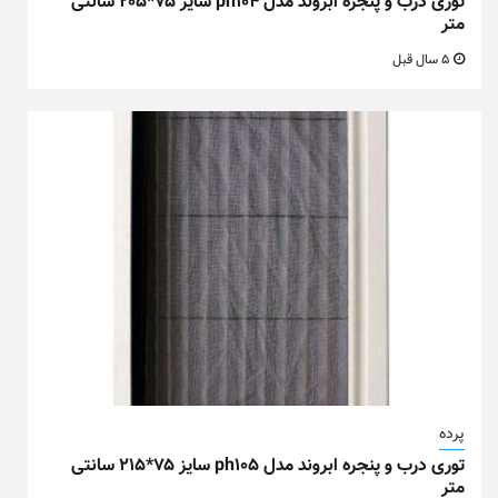
توری درب و پنجره ابروند مدل ph104 سایز ۷۵*۲۰۵ سانتی
متر
5 سال قبل
پرده
توری درب و پنجره ابروند مدل ph105 سایز ۷۵*۲۱۵ سانتی
متر