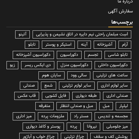
درباره ما
سفارش آگهی
برچسب‌ها
lسِت مبلمان راحتی نیم دایره در اتاق نشیمن و پذیرایی
آتینو
آرام
آشپزخانه
آینه
استیکر و پوستر
تابلو
تابلو شاسی
تجسم
دکوراسیون
دکوراسیون آشپزخانه
دکوراسیون داخلی
دکوراسیون منزل
دی ایکس ریسر
زیو
ساعت های تزئینی
سالی وود
سایان هوم
سایر لوازم اداری
سایر لوازم تزئینی
شمع
صندلی
صندلی اداری
طبقه دیواری
فایل کشویی
قاب عکس
لیلپار
مبل
مبل و صندلی انتظار
متفرقه
مجسمه و تندیس
مستر راد
ملزومات پرده
میز اداری
میز جلومبلی
نیروانا
پرده
پوستر و کاغذ دیواری
پوشش کف و سقف
چراغ تزئینی
چراغ خواب و آباژور