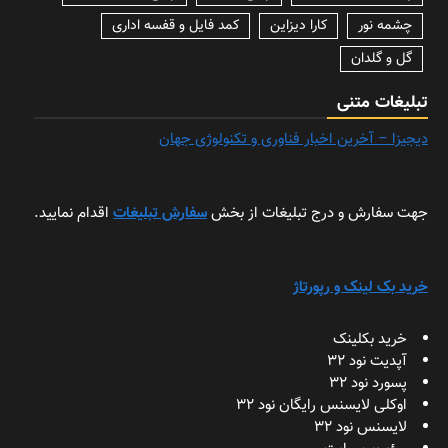
چشمه نور
کارا دیزاین
کمد فایل و قفسه اداری
گل و گلدان
تبلیغات متنی
دیجیزا – آخرین اخبار فناوری و تکنولوژی جهان
جهت سفارش و درج تبلیغات از بخش
سفارش تبلیغات
اقدام نمایید.
خرید بک لینک و رپورتاژ
خرید بکلینک
آپدیت نود 32
پسورد نود 32
اوکلی لایسنس رایگان نود 32
لایسنس نود 32