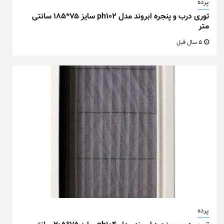
پرده
توری درب و پنجره ابروند مدل ph102 سایز ۷۵*۱۸۵ سانتی
متر
5 سال قبل
پرده