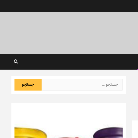
جستجو
برای: