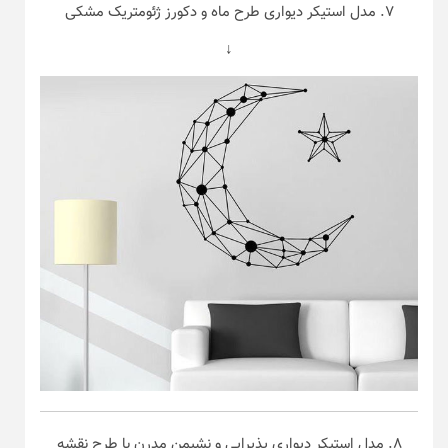
۷. مدل استیکر دیواری طرح ماه و دکورز
ژئومتریک
مشکی
↓
۸. مدل استیکر دیواری پذیرایی و نشیمن مدرن با طرح نقشه