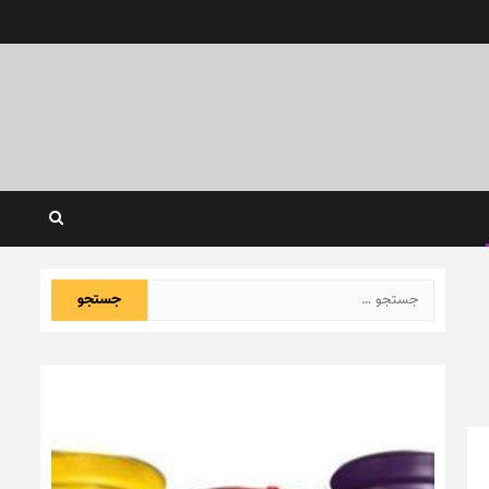
جستجو
برای: