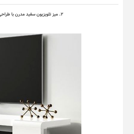
۲. میز تلویزیون سفید مدرن با طراحی مینیمال و ساده مناسب تلویزیون‌های رومیزی