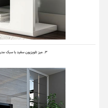
۳. میز تلویزیون سفید با سبک مدرن و سایز بزرگ مناسب تلویزیون‌های دیواری