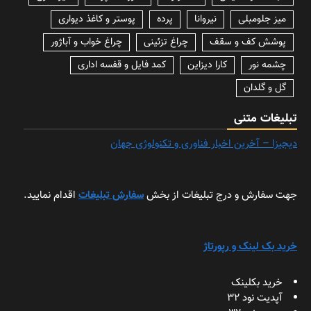
میز جلومبلی
نیروانا
پرده
پوستر و کاغذ دیواری
پوشش کف و سقف
چراغ تزئینی
چراغ خواب و آباژور
چشمه نور
کارا دیزاین
کمد فایل و قفسه اداری
گل و گلدان
تبلیغات متنی
دیجیزا – آخرین اخبار فناوری و تکنولوژی جهان
جهت سفارش و درج تبلیغات از بخش
سفارش تبلیغات
اقدام نمایید.
خرید بک لینک و رپورتاژ
خرید بکلینک
آپدیت نود 32