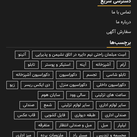
دسترسی سریع
تماس با ما
درباره ما
سفارش آگهی
برچسب‌ها
lسِت مبلمان راحتی نیم دایره در اتاق نشیمن و پذیرایی
آتینو
آرام
آشپزخانه
آینه
استیکر و پوستر
تابلو
تابلو شاسی
تجسم
دکوراسیون
دکوراسیون آشپزخانه
دکوراسیون داخلی
دکوراسیون منزل
دی ایکس ریسر
زیو
ساعت های تزئینی
سالی وود
سایان هوم
سایر لوازم اداری
سایر لوازم تزئینی
شمع
صندلی
صندلی اداری
طبقه دیواری
فایل کشویی
قاب عکس
لیلپار
مبل
مبل و صندلی انتظار
متفرقه
مجسمه و تندیس
مستر راد
ملزومات پرده
میز اداری