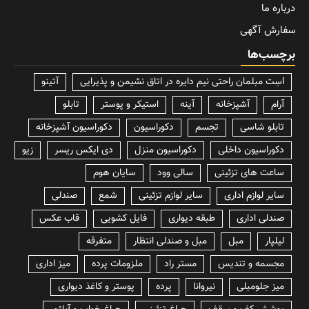
درباره ما
سفارش آگهی
برچسب‌ها
lسِت مبلمان راحتی نیم دایره در اتاق نشیمن و پذیرایی
آتینو
آرام
آشپزخانه
آینه
استیکر و پوستر
تابلو
تابلو شاسی
تجسم
دکوراسیون
دکوراسیون آشپزخانه
دکوراسیون داخلی
دکوراسیون منزل
دی ایکس ریسر
زیو
ساعت های تزئینی
سالی وود
سایان هوم
سایر لوازم اداری
سایر لوازم تزئینی
شمع
صندلی
صندلی اداری
طبقه دیواری
فایل کشویی
قاب عکس
لیلپار
مبل
مبل و صندلی انتظار
متفرقه
مجسمه و تندیس
مستر راد
ملزومات پرده
میز اداری
میز جلومبلی
نیروانا
پرده
پوستر و کاغذ دیواری