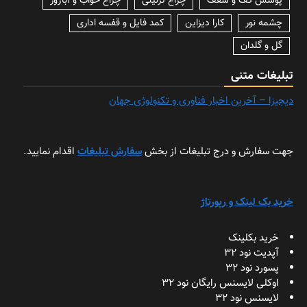
پوشش کف و سقف
چراغ تزئینی
چراغ خواب و آباژور
چشمه نور
کارا دیزاین
کمد فایل و قفسه اداری
گل و گلدان
تبلیغات متنی
دیجیزا – آخرین اخبار فناوری و تکنولوژی جهان
جهت سفارش و درج تبلیغات از بخش
سفارش تبلیغات
اقدام نمایید.
خرید بک لینک و رپورتاژ
خرید بکلینک
آپدیت نود 32
پسورد نود 32
اوکلی لایسنس رایگان نود 32
لایسنس نود 32