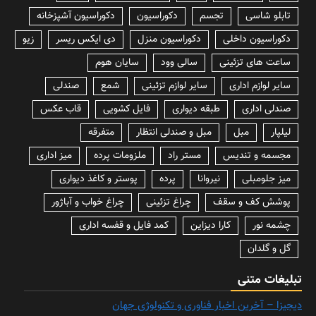
تابلو شاسی
تجسم
دکوراسیون
دکوراسیون آشپزخانه
دکوراسیون داخلی
دکوراسیون منزل
دی ایکس ریسر
زیو
ساعت های تزئینی
سالی وود
سایان هوم
سایر لوازم اداری
سایر لوازم تزئینی
شمع
صندلی
صندلی اداری
طبقه دیواری
فایل کشویی
قاب عکس
لیلپار
مبل
مبل و صندلی انتظار
متفرقه
مجسمه و تندیس
مستر راد
ملزومات پرده
میز اداری
میز جلومبلی
نیروانا
پرده
پوستر و کاغذ دیواری
پوشش کف و سقف
چراغ تزئینی
چراغ خواب و آباژور
چشمه نور
کارا دیزاین
کمد فایل و قفسه اداری
گل و گلدان
تبلیغات متنی
دیجیزا – آخرین اخبار فناوری و تکنولوژی جهان