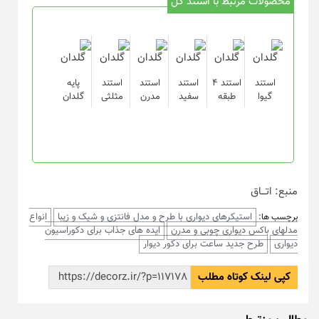
محصولات مرتبط با استند گل
استند
استند ۴
استند
استند
استند
پایه
گیوا
طبقه
سفید
مدرن
مثلثی
گلدان
منبع: اتـــاق
استیکرهای دیواری با طرح و مدل فانتزی و شیک و زیبا
انواع
برچسب ها:
مدلهای باکس دیواری چوبی و مدرن
ایده های جذاب برای دکوراسیون
دیواری
طرح جدید ساعت برای دکور دیوار
کپی لینک کوتاه مطلب