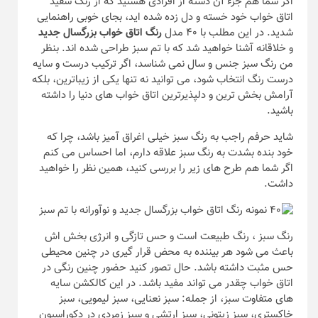
اگر شما هم جزء آن دسته از افرادی هستید که از رنگ سفید
اتاق خواب خود خسته و دل زده شده اید، بجای خوبی راهنمایی
شدید. در این مطلب با ۴۰ مدل
رنگ اتاق خواب بزرگسال جدید
و خلاقانه آشنا خواهید شد که با تم سبز طراحی شده اند. بنظر
من رنگ سبز جنس و سال نمی شناسد، اگر ترکیب درست و سایه
درست رنگ انتخاب شود، می توانید نه تنها یکی از زیباترین، بلکه
آرامش بخش ترین و دلپذیرترین اتاق خواب های دنیا را داشته
باشید.
شاید حرفم راجب به رنگ سبز خیلی اغراق آمیز باشد، چرا که
خود بنده بشدت به رنگ سبز علاقه دارم، اما احساس می کنم
اگر شما هم طرح های زیر را بررسی کنید، همین نظر را خواهید
داشت.
رنگ سبز ، رنگ طبیعت است و حس تازگی و انرژی بخش اش
باعث می شود هر بیننده به محض قرار گیری در چنین محیطی
حس مثبت داشته باشد. حال تصور کنید حضور چنین رنگی در
اتاق خواب چقدر می تواند مفید باشد. در این کالکشن سایه
های متفاوت سبز، از جمله: سبز نعنایی، سبز لیمویی، سبز
خاکستری، سبز زیتونی، سبز ارتشی و سبز زمردی در دکوراسیون