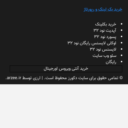
خرید بک لینک و رپورتاژ
خرید بکلینک
آپدیت نود 32
پسورد نود 32
اوکلی لایسنس رایگان نود 32
لایسنس نود 32
سئو وب سایت
رایگان
خرید آنتی ویروس اورجینال
© تمامی حقوق برای سایت دکورز محفوظ است.
|
ارزی
توسط arzee.ir.