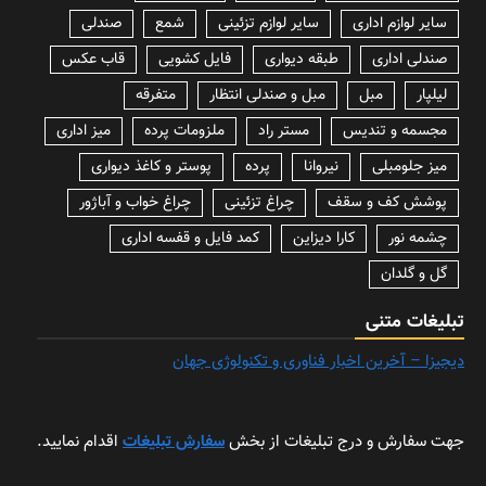
سایر لوازم اداری
سایر لوازم تزئینی
شمع
صندلی
صندلی اداری
طبقه دیواری
فایل کشویی
قاب عکس
لیلپار
مبل
مبل و صندلی انتظار
متفرقه
مجسمه و تندیس
مستر راد
ملزومات پرده
میز اداری
میز جلومبلی
نیروانا
پرده
پوستر و کاغذ دیواری
پوشش کف و سقف
چراغ تزئینی
چراغ خواب و آباژور
چشمه نور
کارا دیزاین
کمد فایل و قفسه اداری
گل و گلدان
تبلیغات متنی
دیجیزا – آخرین اخبار فناوری و تکنولوژی جهان
جهت سفارش و درج تبلیغات از بخش
سفارش تبلیغات
اقدام نمایید.