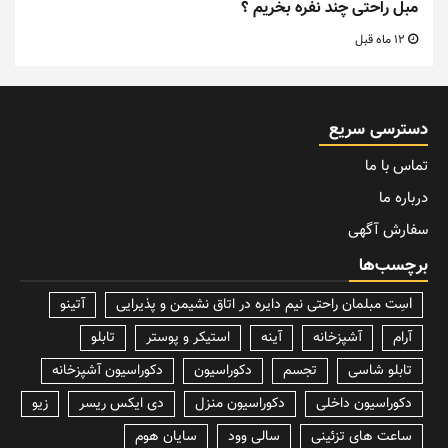
مبل راحتی چند نفره بخریم ؟
12 ماه قبل
دسترسی سریع
تماس با ما
درباره ما
سفارش آگهی
برچسب‌ها
lسِت مبلمان راحتی نیم دایره در اتاق نشیمن و پذیرایی
آتینو
آرام
آشپزخانه
آینه
استیکر و پوستر
تابلو
تابلو شاسی
تجسم
دکوراسیون
دکوراسیون آشپزخانه
دکوراسیون داخلی
دکوراسیون منزل
دی ایکس ریسر
زیو
ساعت های تزئینی
سالی وود
سایان هوم