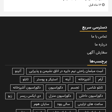
12 ماه قبل
دسترسی سریع
تماس با ما
درباره ما
سفارش آگهی
برچسب‌ها
lسِت مبلمان راحتی نیم دایره در اتاق نشیمن و پذیرایی
آتینو
آرام
آشپزخانه
آینه
استیکر و پوستر
تابلو
تابلو شاسی
تجسم
دکوراسیون
دکوراسیون آشپزخانه
دکوراسیون داخلی
دکوراسیون منزل
دی ایکس ریسر
زیو
ساعت های تزئینی
سالی وود
سایان هوم