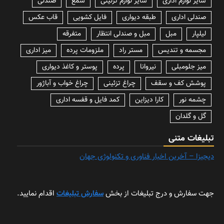
سایر لوازم اداری
سایر لوازم تزئینی
شمع
صندلی
صندلی اداری
طبقه دیواری
فایل کشویی
قاب عکس
لیلپار
مبل
مبل و صندلی انتظار
متفرقه
مجسمه و تندیس
مستر راد
ملزومات پرده
میز اداری
میز جلومبلی
نیروانا
پرده
پوستر و کاغذ دیواری
پوشش کف و سقف
چراغ تزئینی
چراغ خواب و آباژور
چشمه نور
کارا دیزاین
کمد فایل و قفسه اداری
گل و گلدان
تبلیغات متنی
دیجیزا – آخرین اخبار فناوری و تکنولوژی جهان
جهت سفارش و درج تبلیغات از بخش
سفارش تبلیغات
اقدام نمایید.