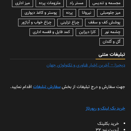
مجسمه و تندیس
مستر راد
ملزومات پرده
میز اداری
میز جلومبلی
نیروانا
پرده
پوستر و کاغذ دیواری
پوشش کف و سقف
چراغ تزئینی
چراغ خواب و آباژور
چشمه نور
کارا دیزاین
کمد فایل و قفسه اداری
گل و گلدان
تبلیغات متنی
دیجیزا – آخرین اخبار فناوری و تکنولوژی جهان
جهت سفارش و درج تبلیغات از بخش
سفارش تبلیغات
اقدام نمایید.
خرید بک لینک و رپورتاژ
خرید بکلینک
آپدیت نود 32