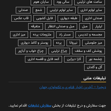
ساعت های تزئینی
سالی وود
سایان هوم
سایر لوازم اداری
سایر لوازم تزئینی
شمع
صندلی
صندلی اداری
طبقه دیواری
فایل کشویی
قاب عکس
لیلپار
مبل
مبل و صندلی انتظار
متفرقه
مجسمه و تندیس
مستر راد
ملزومات پرده
میز اداری
میز جلومبلی
نیروانا
پرده
پوستر و کاغذ دیواری
پوشش کف و سقف
چراغ تزئینی
چراغ خواب و آباژور
چشمه نور
کارا دیزاین
کمد فایل و قفسه اداری
گل و گلدان
تبلیغات متنی
دیجیزا – آخرین اخبار فناوری و تکنولوژی جهان
جهت سفارش و درج تبلیغات از بخش
سفارش تبلیغات
اقدام نمایید.