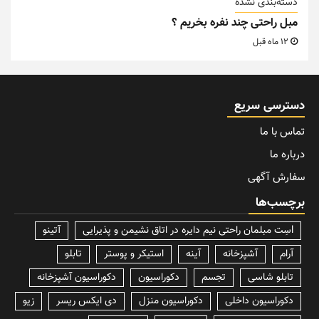
دسته‌بندی نشده
مبل راحتی چند نفره بخریم ؟
12 ماه قبل
دسترسی سریع
تماس با ما
درباره ما
سفارش آگهی
برچسب‌ها
lسِت مبلمان راحتی نیم دایره در اتاق نشیمن و پذیرایی
آتینو
آرام
آشپزخانه
آینه
استیکر و پوستر
تابلو
تابلو شاسی
تجسم
دکوراسیون
دکوراسیون آشپزخانه
دکوراسیون داخلی
دکوراسیون منزل
دی ایکس ریسر
زیو