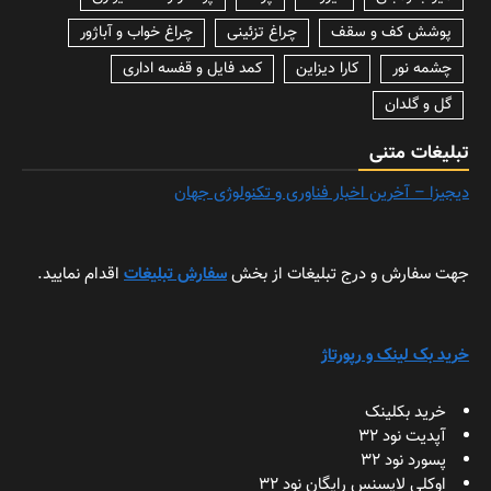
پوشش کف و سقف
چراغ تزئینی
چراغ خواب و آباژور
چشمه نور
کارا دیزاین
کمد فایل و قفسه اداری
گل و گلدان
تبلیغات متنی
دیجیزا – آخرین اخبار فناوری و تکنولوژی جهان
جهت سفارش و درج تبلیغات از بخش
سفارش تبلیغات
اقدام نمایید.
خرید بک لینک و رپورتاژ
خرید بکلینک
آپدیت نود 32
پسورد نود 32
اوکلی لایسنس رایگان نود 32