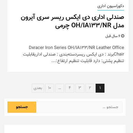
دکوراسیون اداری
صندلی اداری دی ایکس ریسر سری آیرون
مدل OH/IA133/NR چرمی
6 سال قبل
Dxracer Iron Series OH/IA133/NR Leather Office
Chairبرند : دی ایکس ریسردسته‌بندی : صندلی اداریقابلیت
تنظیم پشتی: دارد قابلیت تنظیم ارتفاع:...
راهبری
1
2
3
4
…
10
بعدی
نوشته‌ها
جستجو
برای: