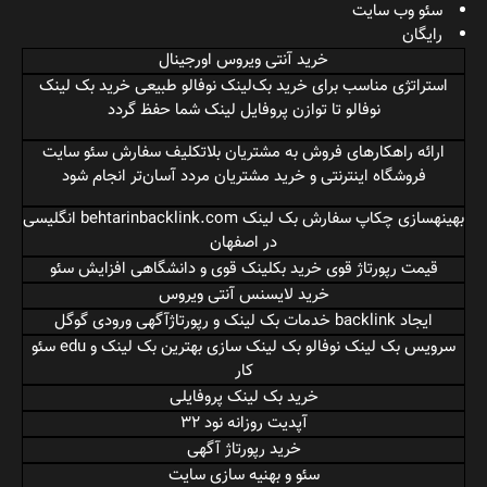
سئو وب سایت
رایگان
خرید آنتی ویروس اورجینال
استراتژی مناسب برای خرید بک‌لینک نوفالو طبیعی
خرید بک لینک
نوفالو
تا توازن پروفایل لینک شما حفظ گردد
ارائه راهکارهای فروش به مشتریان بلاتکلیف
سفارش سئو سایت
فروشگاه اینترنتی
و خرید مشتریان مردد آسان‌تر انجام شود
بهینهسازی چکاپ
سفارش بک لینک behtarinbacklink.com
انگلیسی
در اصفهان
قیمت رپورتاژ قوی
خرید بکلینک قوی
و دانشگاهی افزایش سئو
خرید لایسنس آنتی ویروس
ایجاد backlink
خدمات بک لینک
و رپورتاژآگهی ورودی گوگل
سرویس بک لینک نوفالو
بک لینک سازی بهترین بک لینک
و edu سئو
کار
خرید بک لینک پروفایلی
آپدیت روزانه نود 32
خرید رپورتاژ آگهی
سئو و بهنیه سازی سایت