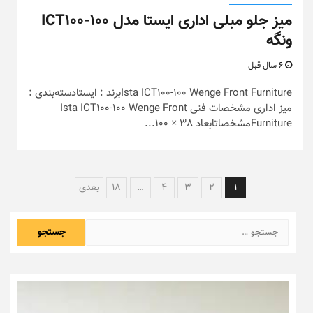
میز جلو مبلی اداری ایستا مدل ICT100-100
ونگه
6 سال قبل
Ista ICT100-100 Wenge Front Furnitureبرند : ایستادسته‌بندی :
میز اداری مشخصات فنی Ista ICT100-100 Wenge Front
Furnitureمشخصاتابعاد 38 × 100...
راهبری
1
2
3
4
…
18
بعدی
نوشته‌ها
جستجو
برای: