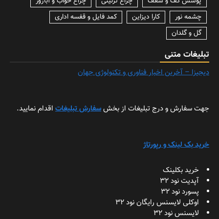
پوشش کف و سقف
چراغ تزئینی
چراغ خواب و آباژور
چشمه نور
کارا دیزاین
کمد فایل و قفسه اداری
گل و گلدان
تبلیغات متنی
دیجیزا – آخرین اخبار فناوری و تکنولوژی جهان
جهت سفارش و درج تبلیغات از بخش
سفارش تبلیغات
اقدام نمایید.
خرید بک لینک و رپورتاژ
خرید بکلینک
آپدیت نود 32
پسورد نود 32
اوکلی لایسنس رایگان نود 32
لایسنس نود 32