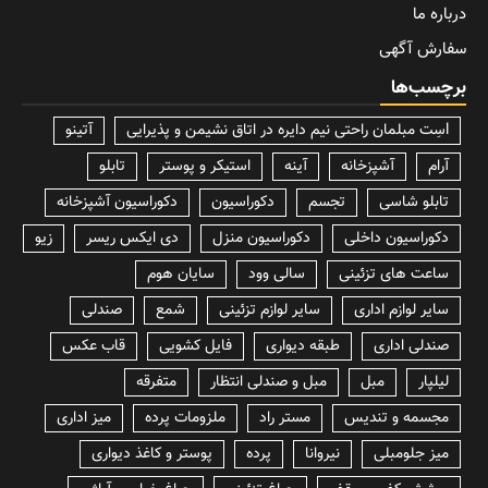
درباره ما
سفارش آگهی
برچسب‌ها
lسِت مبلمان راحتی نیم دایره در اتاق نشیمن و پذیرایی
آتینو
آرام
آشپزخانه
آینه
استیکر و پوستر
تابلو
تابلو شاسی
تجسم
دکوراسیون
دکوراسیون آشپزخانه
دکوراسیون داخلی
دکوراسیون منزل
دی ایکس ریسر
زیو
ساعت های تزئینی
سالی وود
سایان هوم
سایر لوازم اداری
سایر لوازم تزئینی
شمع
صندلی
صندلی اداری
طبقه دیواری
فایل کشویی
قاب عکس
لیلپار
مبل
مبل و صندلی انتظار
متفرقه
مجسمه و تندیس
مستر راد
ملزومات پرده
میز اداری
میز جلومبلی
نیروانا
پرده
پوستر و کاغذ دیواری